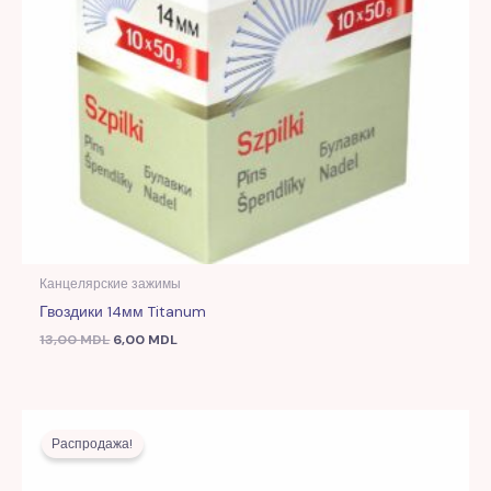
Канцелярские зажимы
Гвоздики 14мм Titanum
13,00
MDL
6,00
MDL
Первоначальная
Текущая
цена
цена:
Распродажа!
составляла
7,00 MDL.
9,00 MDL.