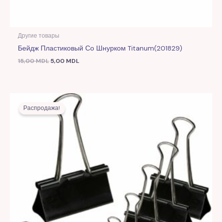
Другие товары
Бейдж Пластиковый Со Шнурком Titanum(201829)
15,00
MDL
5,00
MDL
Первоначальная
Текущая
цена
цена:
Распродажа!
составляла
4,00 MDL.
5,00 MDL.