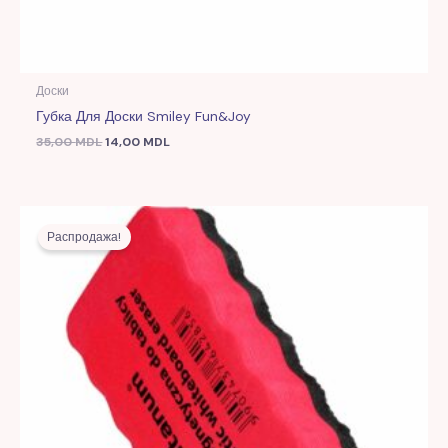
Доски
Губка Для Доски Smiley Fun&Joy
35,00
MDL
14,00
MDL
Первоначальная
Текущая
цена
цена:
Распродажа!
составляла
12,00 MDL.
33,00 MDL.