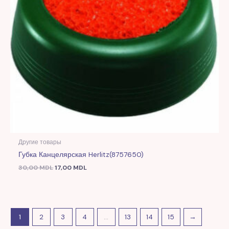
Другие товары
Губка Канцелярская Herlitz(8757650)
30,00
MDL
17,00
MDL
1
2
3
4
…
13
14
15
→