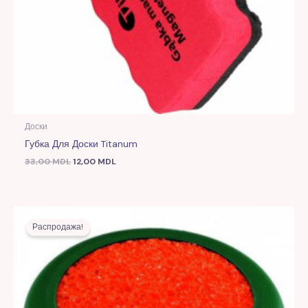
Доски
Губка Для Доски Titanum
33,00
MDL
12,00
MDL
Первоначальная
Текущая
цена
цена:
Распродажа!
составляла
17,00 MDL.
30,00 MDL.