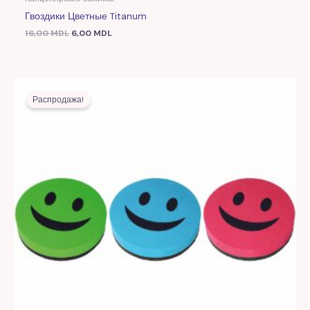
Гвоздики Цветные Titanum
16,00
MDL
6,00
MDL
Первоначальная
Текущая
цена
цена:
Распродажа!
составляла
14,00 MDL.
35,00 MDL.