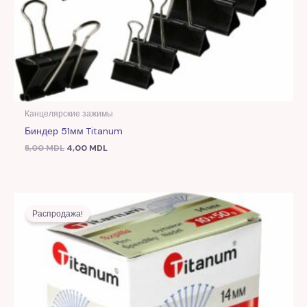
Канцелярские зажимы
Биндер 51мм Titanum
5,00
MDL
4,00
MDL
Первоначальная
Текущая
цена
цена:
Распродажа!
составляла
6,00 MDL.
13,00 MDL.