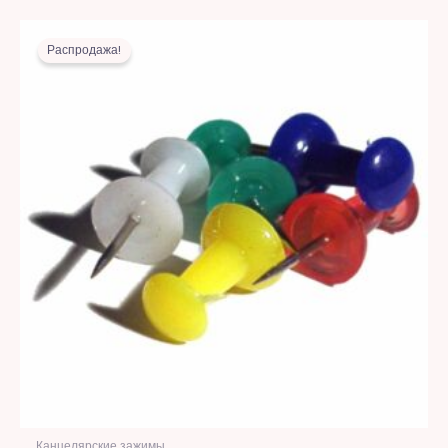
Первоначальная
Текущая
цена
цена:
Распродажа!
составляла
6,00 MDL.
16,00 MDL.
Канцелярские зажимы