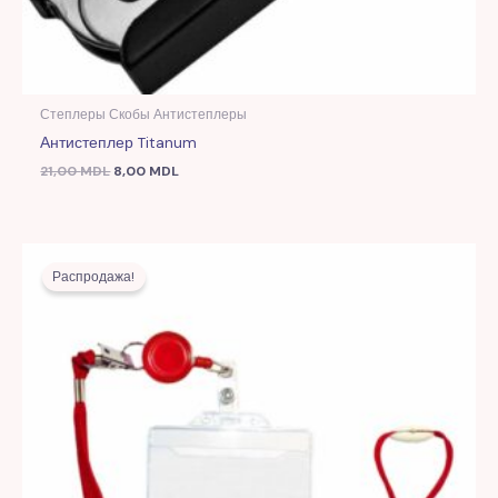
Степлеры Скобы Антистеплеры
Антистеплер Titanum
21,00
MDL
8,00
MDL
Первоначальная
Текущая
цена
цена:
Распродажа!
составляла
7,00 MDL.
21,00 MDL.