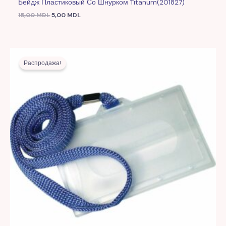
Бейдж Пластиковый Со Шнурком Titanum(201827)
15,00
MDL
5,00
MDL
Первоначальная
Текущая
цена
цена:
Распродажа!
составляла
5,00 MDL.
15,00 MDL.