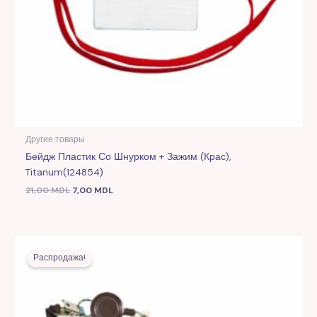
Другие товары
Бейдж Пластик Со Шнурком + Зажим (крас),
Titanum(124854)
21,00
MDL
7,00
MDL
Первоначальная
Текущая
цена
цена:
Распродажа!
составляла
7,00 MDL.
21,00 MDL.