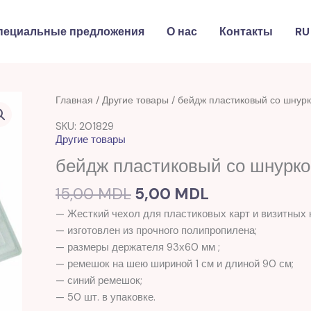
пециальные предложения
О нас
Контакты
RU
Первоначальная
Текущая
Количество
Главная
/
Другие товары
/ бейдж пластиковый со шнур
цена
цена:
товара
SKU: 201829
составляла
5,00 MDL.
бейдж
Другие товары
15,00 MDL.
пластиковый
бейдж пластиковый со шнурко
со
шнурком
15,00
MDL
5,00
MDL
Titanum(201829)
— Жесткий чехол для пластиковых карт и визитных 
— изготовлен из прочного полипропилена;
— размеры держателя 93х60 мм ;
— ремешок на шею шириной 1 см и длиной 90 см;
— синий ремешок;
— 50 шт. в упаковке.