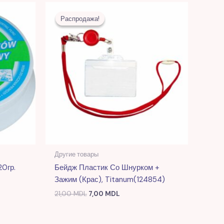
я
Первоначальная
Текущая
цена
цена:
Распродажа!
Распродажа!
L.
составляла
7,00 MDL.
21,00 MDL.
Другие товары
0гр.
Бейдж Пластик Со Шнурком +
Зажим (крас), Titanum(124854)
21,00
MDL
7,00
MDL