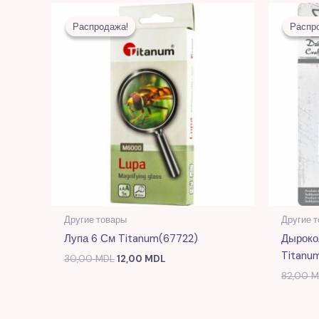
Первоначальная
Текущая
цена
цена:
Распродажа!
Распродажа!
Распр
Распр
составляла
12,00 MDL.
30,00 MDL.
Другие товары
Другие 
Лупа 6 См Titanum(67722)
Дыроко
Titanu
30,00
MDL
12,00
MDL
82,00
M