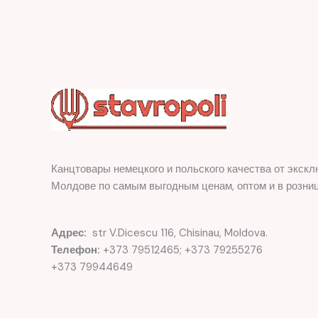
Канцтовары немецкого и польского качества от экскл
Молдове по самым выгодным ценам, оптом и в розниц
Адрес:
str V.Dicescu 116, Chisinau, Moldova.
Телефон:
+373 79512465; +373 79255276
+373 79944649