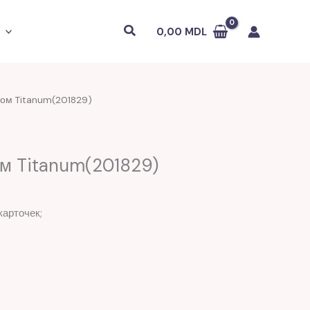
Поиск
0,00
MDL
ком Titanum(201829)
м Titanum(201829)
карточек;