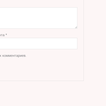
чта
*
х комментариев.