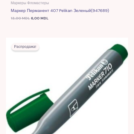
Маркеры Фломастеры
Маркер Перманент 407 Pelikan Зеленый(947689)
13,00
MDL
6,00
MDL
Первоначальная
Текущая
цена
цена:
Распродажа!
составляла
5,00 MDL.
12,00 MDL.