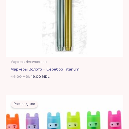
Маркеры Фломастеры
Маркеры Золото + Серебро Titanum
44,00
MDL
19,00
MDL
Первоначальная
Текущая
цена
цена:
Распродажа!
составляла
17,00 MDL.
42,00 MDL.