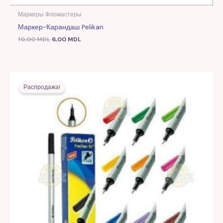
Маркеры Фломастеры
Маркер-Карандаш Pelikan
10,00
MDL
6,00
MDL
Первоначальная
Текущая
цена
цена:
Распродажа!
составляла
5,00 MDL.
10,00 MDL.