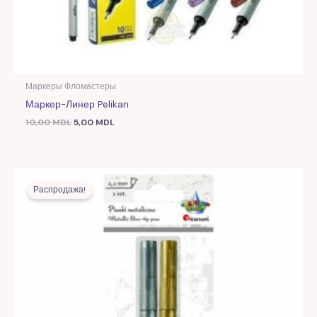
Маркеры Фломастеры
Маркер-Линер Pelikan
10,00
MDL
5,00
MDL
Первоначальная
Текущая
цена
цена:
Распродажа!
составляла
19,00 MDL.
44,00 MDL.