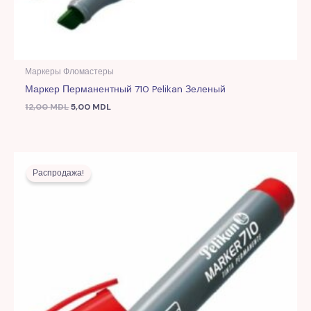
Маркеры Фломастеры
Маркер Перманентный 710 Pelikan Зеленый
12,00
MDL
5,00
MDL
Первоначальная
Текущая
цена
цена:
Распродажа!
составляла
5,00 MDL.
12,00 MDL.