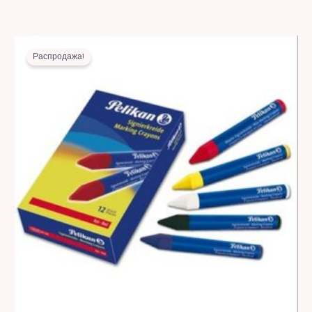
Первоначальная
Текущая
цена
цена:
Распродажа!
составляла
6,00 MDL.
10,00 MDL.