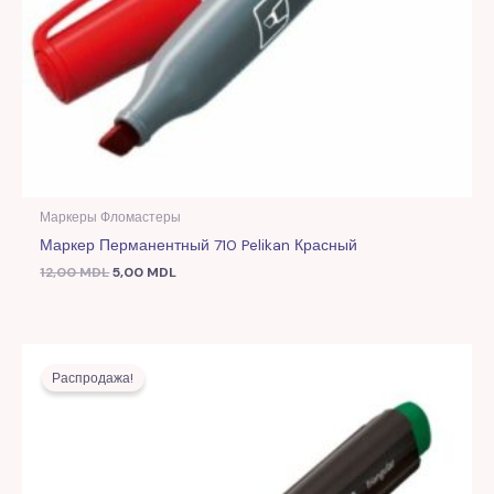
Маркеры Фломастеры
Маркер Перманентный 710 Pelikan Красный
12,00
MDL
5,00
MDL
Первоначальная
Текущая
цена
цена:
Распродажа!
составляла
6,00 MDL.
18,00 MDL.