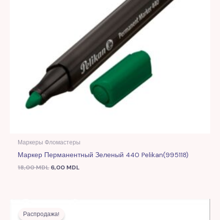
Маркеры Фломастеры
Маркер Перманентный Зеленый 440 Pelikan(995118)
18,00
MDL
6,00
MDL
Первоначальная
Текущая
цена
цена:
Распродажа!
составляла
6,00 MDL.