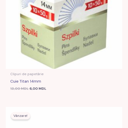
Clipuri de papetărie
Cuie Titan 14mm
13,00
MDL
6,00
MDL
Prețul
Prețul
inițial
curent
Vânzare!
a
este:
fost:
7,00 MDL.
9,00 MDL.