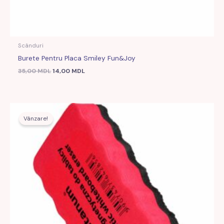
Scânduri
Burete Pentru Placa Smiley Fun&Joy
35,00
MDL
14,00
MDL
Prețul
Prețul
inițial
curent
Vânzare!
a
este:
fost:
12,00 MDL.
33,00 MDL.