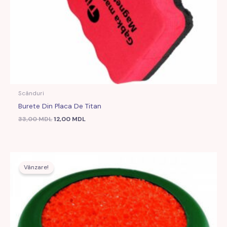
Scânduri
Burete Din Placa De Titan
33,00
MDL
12,00
MDL
Prețul
Prețul
inițial
curent
Vânzare!
a
este:
fost:
17,00 MDL.
30,00 MDL.