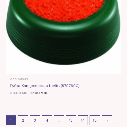
Alte bunuri
Губка Канцелярская Herlitz(8757650)
30,00
MDL
17,00
MDL
1
2
3
4
…
13
14
15
→