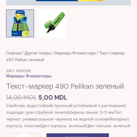
Первоначальная
Текущая
Количество
Главная
/
Другие товары
/
Маркеры Фломастеры
/ Текст-маркер
цена
цена:
товара
490 Pelikan зеленый
составляла
5,00 MDL.
Текст-
SKU: 814096
14,00 MDL.
маркер
Маркеры Фломастеры
490
Текст-маркер 490 Pelikan зеленый
Pelikan
зеленый
14,00
MDL
5,00
MDL
Свойства: водостойкий| прочный| устойчивый к растеканию|
подходит для струйной печатиШирина линии: 2-5 ммТип
чернил: универсальные чернила на водной основеМатериал
корпуса: пластикЦвет корпуса: зеленыйЦвет письма: зеленый