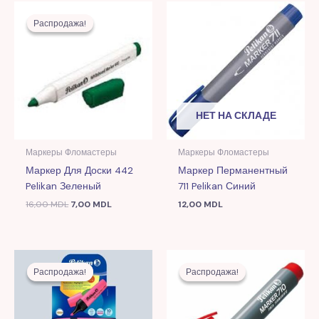
Первоначальная
Текущая
цена
цена:
Распродажа!
Распродажа!
составляла
7,00 MDL.
16,00 MDL.
НЕТ НА СКЛАДЕ
Маркеры Фломастеры
Маркеры Фломастеры
Маркер Для Доски 442
Маркер Перманентный
Pelikan Зеленый
711 Pelikan Синий
16,00
MDL
7,00
MDL
12,00
MDL
Первоначальная
Текущая
Первоначальная
Текущая
цена
цена:
цена
цена:
Распродажа!
Распродажа!
Распродажа!
Распродажа!
составляла
5,00 MDL.
составляла
5,00 MDL.
14,00 MDL.
12,00 MDL.