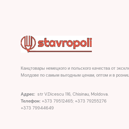
Канцтовары немецкого и польского качества от экскл
Молдове по самым выгодным ценам, оптом и в розниц
Адрес:
str V.Dicescu 116, Chisinau, Moldova.
Телефон:
+373 79512465; +373 79255276
+373 79944649