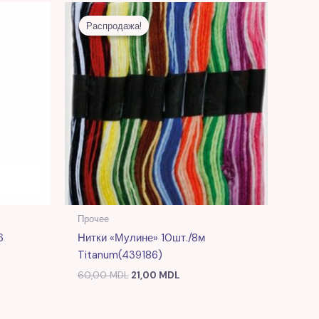
ая
Первоначальная
Текущая
цена
цена:
Распродажа!
Распродажа!
 MDL.
составляла
21,00 MDL.
60,00 MDL.
Прочее
6
Нитки «Мулине» 10шт./8м
Titanum(439186)
60,00
MDL
21,00
MDL