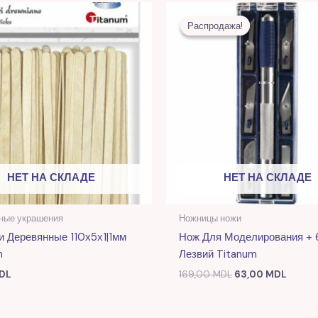
Первоначальная
Текущ
цена
цена:
Распродажа!
Распродажа!
составляла
63,00
169,00 MDL.
НЕТ НА СКЛАДЕ
НЕТ НА СКЛАДЕ
ные украшения
Ножницы ножи
и Деревянные 110х5х1|1мм
Нож Для Моделирования + 
m
Лезвий Titanum
DL
169,00
MDL
63,00
MDL