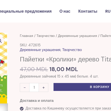
пециальные предложения
О нас
Контакты
RU
Первоначальная
Текущая
Количество
Главная
/
Творчество
/
Деревянные украшения
/ Пайет
цена
цена:
товара
SKU: 472615
составляла
18,00 MDL.
Пайетки
Деревянные украшения
,
Творчество
47,00 MDL.
"Кролики"
Пайетки «Кролики» дерево Ti
дерево
Titanum
47,00
MDL
18,00
MDL
Деревянные зайчики| 15 х 45 мм| белые. 4 шт.
-
+
В КОРЗИНУ
Доставка и оплата
Доставка по Кишиневу осуществляется при заказ