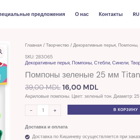
пециальные предложения
О нас
Контакты
RU
Первоначальная
Текущая
Количество
Главная
/
Творчество
/
Декоративные перья, Помпоны, 
цена
цена:
товара
SKU: 283065
составляла
16,00 MDL.
Помпоны
Декоративные перья, Помпоны, Стебли, Синели
,
Тво
39,00 MDL.
зеленые
Помпоны зеленые 25 мм Tita
25
мм
39,00
MDL
16,00
MDL
Titanum
Акриловые помпоны. Цвет: зеленый тон. Диаметр: 25
-
+
В КОРЗИНУ
Доставка и оплата
Доставка по Кишиневу осуществляется при заказ