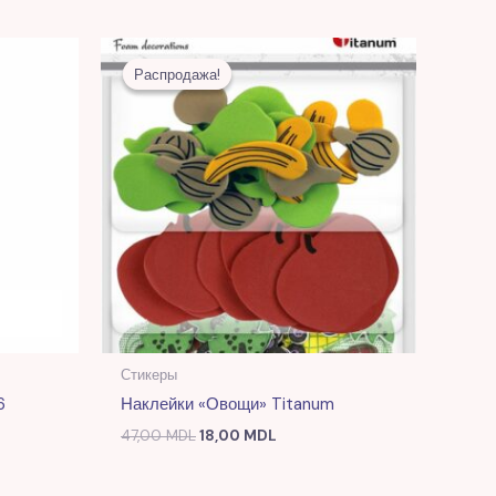
ая
Первоначальная
Текущая
цена
цена:
Распродажа!
Распродажа!
 MDL.
составляла
18,00 MDL.
47,00 MDL.
Стикеры
6
Наклейки «Овощи» Titanum
47,00
MDL
18,00
MDL