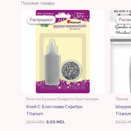
Похожие товары
Первоначальная
Текущая
цена
цена:
Распродажа!
Распродажа!
Распр
Распр
составляла
9,00 MDL.
21,00 MDL.
Блестки Бусинки Конфетти Кристаллики
Прочее
Клей С Блестками Серебро
Шнурок
Titanum
Titanu
21,00
MDL
9,00
MDL
52,00
M