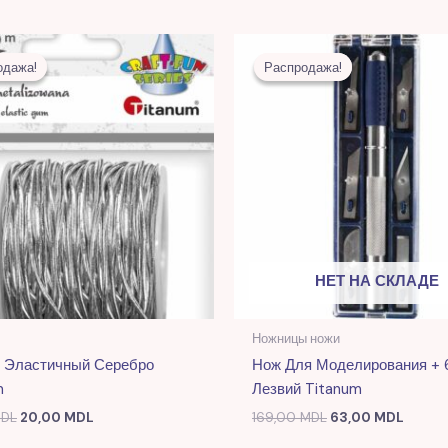
Первоначальная
Текущая
Первоначальная
Текущ
цена
цена:
цена
цена:
одажа!
одажа!
Распродажа!
Распродажа!
составляла
20,00 MDL.
составляла
63,00
52,00 MDL.
169,00 MDL.
НЕТ НА СКЛАДЕ
Ножницы ножи
 Эластичный Серебро
Нож Для Моделирования + 
m
Лезвий Titanum
DL
20,00
MDL
169,00
MDL
63,00
MDL