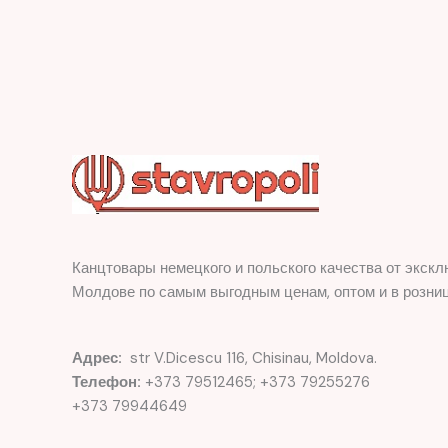
Канцтовары немецкого и польского качества от экскл
Молдове по самым выгодным ценам, оптом и в розниц
Адрес:
str V.Dicescu 116, Chisinau, Moldova.
Телефон:
+373 79512465; +373 79255276
+373 79944649