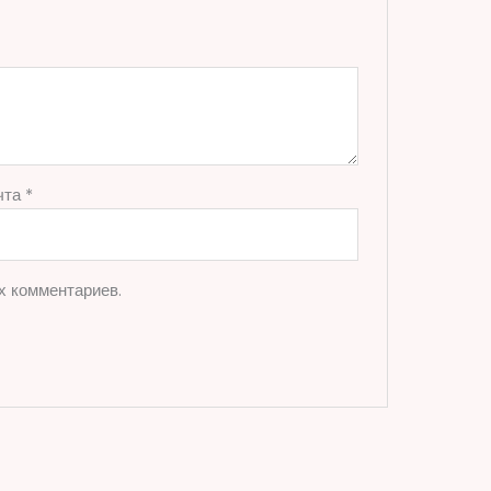
чта
*
х комментариев.