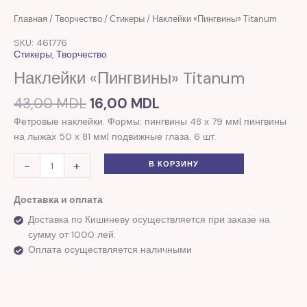
Первоначальная
Текущая
Количество
Главная
/
Творчество
/
Стикеры
/ Наклейки «Пингвины» Titanum
цена
цена:
товара
SKU: 461776
составляла
16,00 MDL.
Наклейки
Стикеры
,
Творчество
43,00 MDL.
"Пингвины"
Наклейки «Пингвины» Titanum
Titanum
43,00
MDL
16,00
MDL
Фетровые наклейки. Формы: пингвины 48 х 79 мм| пингвины
на лыжах 50 х 81 мм| подвижные глаза. 6 шт.
-
+
В КОРЗИНУ
Доставка и оплата
Доставка по Кишиневу осуществляется при заказе на
сумму от 1000 лей.
Оплата осуществляется наличными