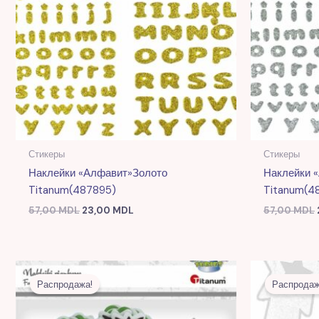
Стикеры
Стикеры
Наклейки «Алфавит»золото
Наклейки 
Titanum(487895)
Titanum(4
57,00
MDL
23,00
MDL
57,00
MDL
Первоначальная
Текущая
цена
цена:
Распродажа!
Распродаж
составляла
19,00 MDL.
48,00 MDL.