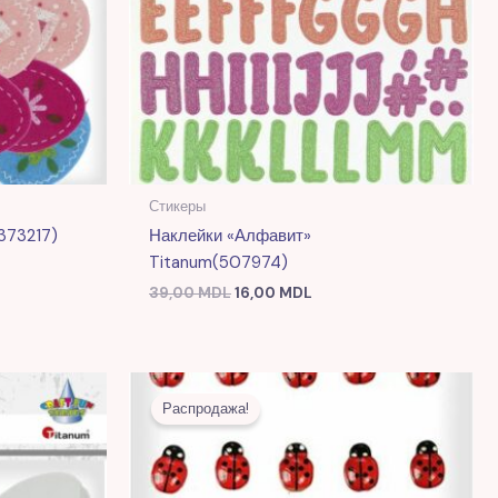
Стикеры
373217)
Наклейки «Алфавит»
Titanum(507974)
39,00
MDL
16,00
MDL
я
Первоначальная
Текущая
цена
цена:
Распродажа!
DL.
составляла
16,00 MDL.
43,00 MDL.