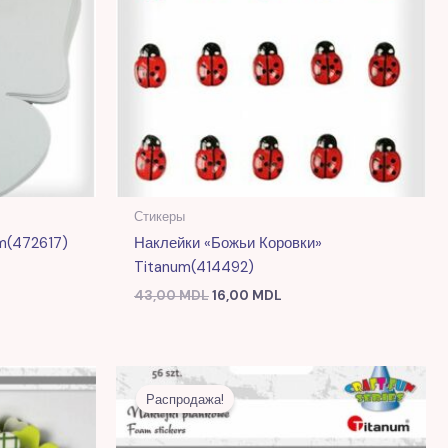
Стикеры
m(472617)
Наклейки «Божьи Коровки»
Titanum(414492)
43,00
MDL
16,00
MDL
ая
Первоначальная
Текущая
цена
цена:
Распродажа!
MDL.
составляла
20,00 MDL.
52,00 MDL.