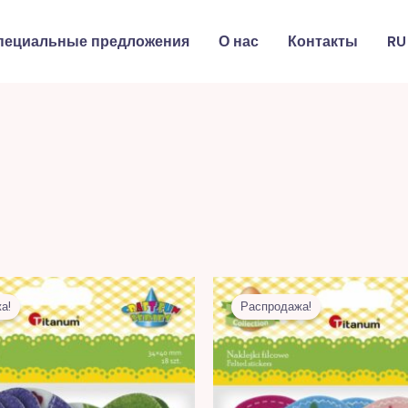
пециальные предложения
О нас
Контакты
RU
Первоначальная
Текущая
Первоначальна
Текущ
цена
цена:
цена
цена:
а!
Распродажа!
составляла
15,00 MDL.
составляла
17,00 M
35,00 MDL.
44,00 MDL.