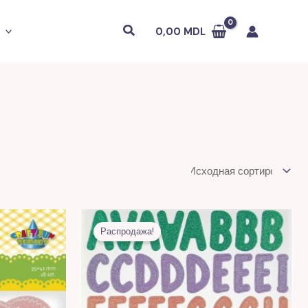
Поиск
0,00
MDL
я
ая
Первоначальная
Текущая
цена
цена:
Распродажа!
DL.
составляла
16,00 MDL.
39,00 MDL.