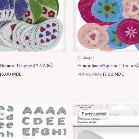
Стикеры
Яичко» Titanum(373216)
Наклейки «Яичко» Titanum(
15,00
MDL
44,00
MDL
17,00
MDL
Первоначальная
Текущая
Первоначальная
Текуща
цена
цена:
цена
цена:
а!
Распродажа!
составляла
23,00 MDL.
составляла
17,00 M
57,00 MDL.
43,00 MDL.