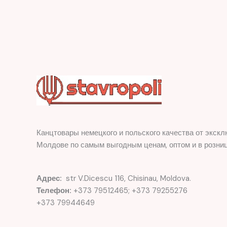
Канцтовары немецкого и польского качества от экскл
Молдове по самым выгодным ценам, оптом и в розниц
Адрес:
str V.Dicescu 116, Chisinau, Moldova.
Телефон:
+373 79512465; +373 79255276
+373 79944649