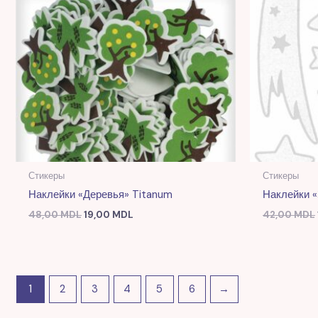
Стикеры
Стикеры
Наклейки «Деревья» Titanum
Наклейки 
48,00
MDL
19,00
MDL
42,00
MDL
1
2
3
4
5
6
→