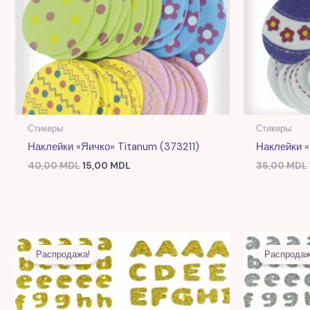
Стикеры
Стикеры
Наклейки «Яичко» Titanum (373211)
Наклейки «
40,00
MDL
15,00
MDL
35,00
MDL
Первоначальная
Текущая
цена
цена:
Распродажа!
Распродаж
составляла
23,00 MDL.
57,00 MDL.