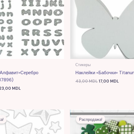
Стикеры
«Алфавит»серебро
Наклейки «Бабочки» Titanu
87896)
43,00
MDL
17,00
MDL
23,00
MDL
Первоначальная
Текущая
Первоначальная
Текущ
цена
цена:
цена
цена:
а!
Распродажа!
составляла
17,00 MDL.
составляла
22,00 
42,00 MDL.
52,00 MDL.