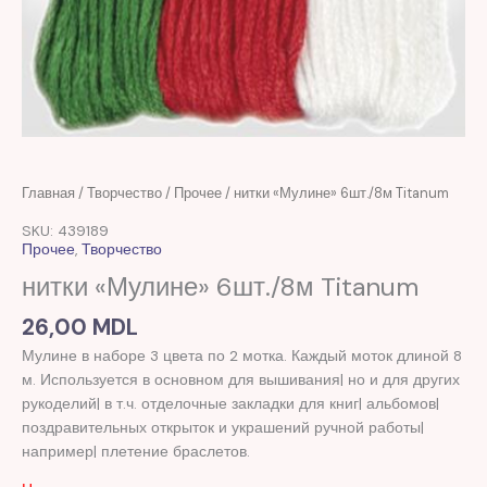
Главная
/
Творчество
/
Прочее
/ нитки «Мулине» 6шт./8м Titanum
SKU: 439189
Прочее
,
Творчество
нитки «Мулине» 6шт./8м Titanum
26,00
MDL
Мулине в наборе 3 цвета по 2 мотка. Каждый моток длиной 8
м. Используется в основном для вышивания| но и для других
рукоделий| в т.ч. отделочные закладки для книг| альбомов|
поздравительных открыток и украшений ручной работы|
например| плетение браслетов.