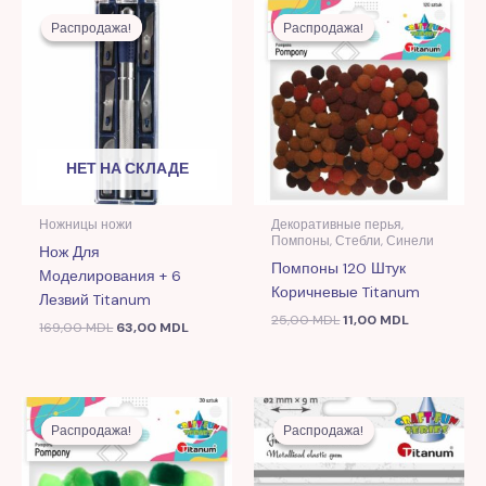
Первоначальная
Текущая
Первоначальная
Текущая
цена
цена:
цена
цена:
Распродажа!
Распродажа!
Распродажа!
Распродажа!
составляла
63,00 MDL.
составляла
11,00 MDL.
169,00 MDL.
25,00 MDL.
НЕТ НА СКЛАДЕ
Ножницы ножи
Декоративные перья,
Помпоны, Стебли, Синели
Нож Для
Помпоны 120 Штук
Моделирования + 6
Коричневые Titanum
Лезвий Titanum
25,00
MDL
11,00
MDL
169,00
MDL
63,00
MDL
Первоначальная
Текущая
Первоначальная
Текущая
цена
цена:
цена
цена:
Распродажа!
Распродажа!
Распродажа!
Распродажа!
составляла
16,00 MDL.
составляла
20,00 MDL
39,00 MDL.
52,00 MDL.