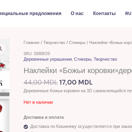
пециальные предложения
О нас
Контакты
RU
Первоначальная
Текущая
Главная
/
Творчество
/
Стикеры
/ Наклейки «Божьи кор
цена
цена:
SKU: 388809
составляла
17,00 MDL.
Деревянные украшения
,
Стикеры
,
Творчество
44,00 MDL.
Наклейки «Божьи коровки»дер
44,00
MDL
17,00
MDL
Деревянные божьи коровки на 3D самоклеящейся пене.
Нет в наличии
Доставка и оплата
Доставка по Кишиневу осуществляется при заказ