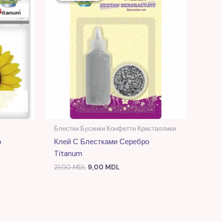
21,00 MDL.
Блестки Бусинки Конфетти Кристаллики
р
Клей С Блестками Серебро
Titanum
21,00
MDL
9,00
MDL