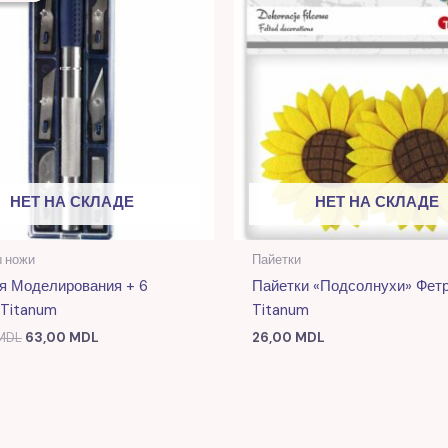
169,00 MDL.
НЕТ НА СКЛАДЕ
НЕТ НА СКЛАДЕ
 ножи
Пайетки
я Моделирования + 6
Пайетки «Подсолнухи» Фет
 Titanum
Titanum
MDL
63,00
MDL
26,00
MDL