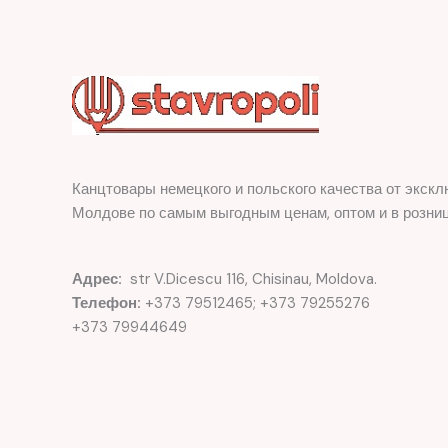
Канцтовары немецкого и польского качества от экскл
Молдове по самым выгодным ценам, оптом и в розниц
Адрес:
str V.Dicescu 116, Chisinau, Moldova.
Телефон:
+373 79512465; +373 79255276
+373 79944649