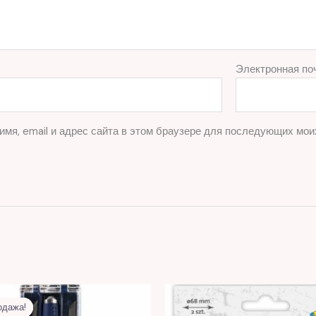
Электронная по
имя, email и адрес сайта в этом браузере для последующих мои
Первоначальная
Текущая
цена
цена:
одажа!
одажа!
составляла
63,00 MDL.