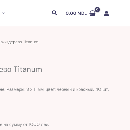
Поиск
0,00
MDL
овки»дерево Titanum
ево Titanum
 Размеры: 8 х 11 мм| цвет: черный и красный. 40 шт.
е на сумму от 1000 лей.