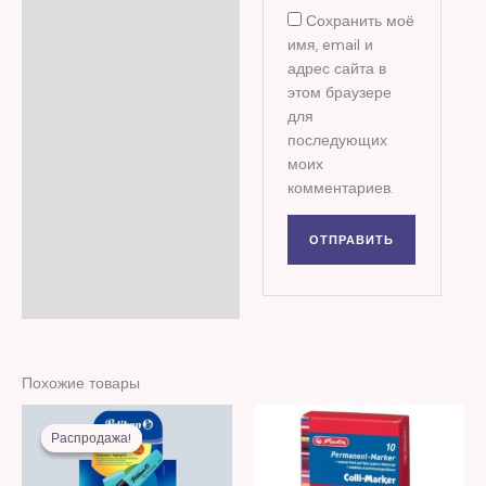
Сохранить моё
имя, email и
адрес сайта в
этом браузере
для
последующих
моих
комментариев.
Похожие товары
Первоначальная
Текущая
цена
цена:
Распродажа!
Распродажа!
составляла
5,00 MDL.
14,00 MDL.