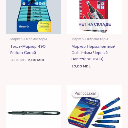
НЕТ НА СКЛАДЕ
Маркеры Фломастеры
Маркеры Фломастеры
Текст-Маркер 490
Маркер Перманентный
Pelikan Синий
Colli 1-4мм Черный
Herlitz(8860603)
14,00
MDL
5,00
MDL
20,00
MDL
Первоначальная
Текущая
цена
цена:
Распродажа!
Распродажа!
составляла
6,00 MDL.
10,00 MDL.