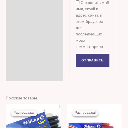
Сохранить моё
имя, email и
адрес сайта в
этом браузере
для
последующих
моих
комментариев.
Похожие товары
Первоначальная
Текущая
Первоначальная
Текущая
цена
цена:
цена
цена:
Распродажа!
Распродажа!
Распродажа!
Распродажа!
составляла
9,00 MDL.
составляла
10,00 MDL
26,00 MDL.
20,00 MDL.