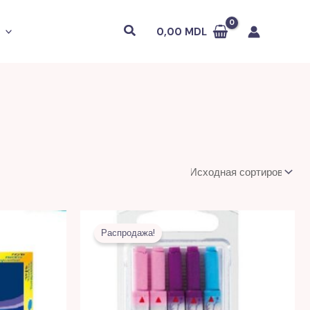
Поиск
0,00
MDL
Первоначальная
Текущая
цена
цена:
Распродажа!
L.
составляла
14,00 MDL.
29,00 MDL.