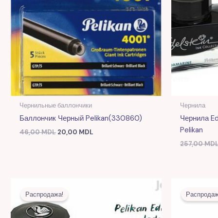
Чернильные баллончики
Чернила
Баллончик Черный Pelikan(330860)
Чернила Ed
Pelikan
46,00
MDL
20,00
MDL
257,00
MD
Первоначальная
Текущая
цена
цена:
Распродажа!
Распродаж
составляла
91,00 MDL.
243,00 MDL.