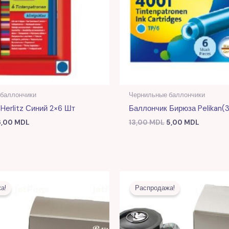
 баллончики
Чернильные баллончики
Herlitz Синий 2×6 Шт
Баллончик Бирюза Pelikan(
6,00
MDL
13,00
MDL
5,00
MDL
Первоначальная
Текущая
Первоначальна
Теку
цена
цена:
цена
цена:
а!
Распродажа!
составляла
97,00 MDL.
составляла
92,00
257,00 MDL.
243,00 MDL.