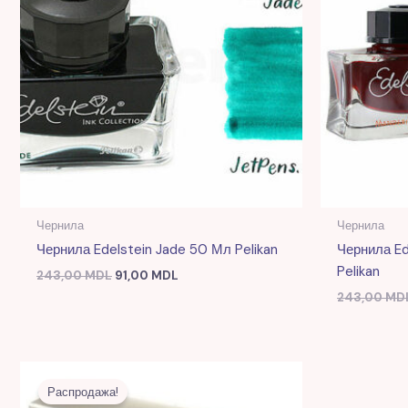
Чернила
Чернила
Чернила Edelstein Jade 50 Мл Pelikan
Чернила Ed
Pelikan
243,00
MDL
91,00
MDL
243,00
MD
Первоначальная
Текущая
цена
цена:
Распродажа!
составляла
87,00 MDL.