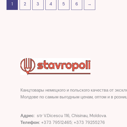
1
2
3
4
5
6
→
Канцтовары немецкого и польского качества от экскл
Молдове по самым выгодным ценам, оптом и в розниц
Адрес:
str V.Dicescu 116, Chisinau, Moldova.
Телефон:
+373 79512465; +373 79255276