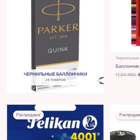
Чернильные
Баллончик 
ЧЕРНИЛЬНЫЕ БАЛЛОНЧИКИ
17,00
MDL
25 ТОВАРОВ
Первоначальная
Текущая
цена
цена:
Распродажа!
Распродаж
составляла
20,00 MDL.
46,00 MDL.