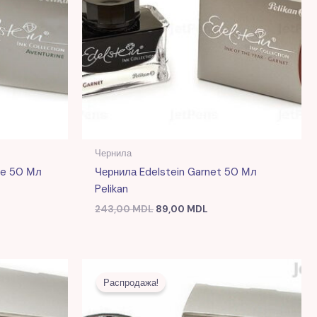
Чернила
ne 50 Мл
Чернила Edelstein Garnet 50 Мл
Pelikan
243,00
MDL
89,00
MDL
я
щая
Первоначальная
Текущая
цена
цена:
Распродажа!
 MDL.
составляла
91,00 MDL.
243,00 MDL.