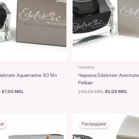
Чернила
elstein Aquamarine 50 Мл
Чернила Edelstein Aventuri
Pelikan
L
97,00
MDL
243,00
MDL
92,00
MDL
Первоначальная
Текущая
Первоначальна
Теку
цена
цена:
цена
цена:
а!
Распродажа!
составляла
91,00 MDL.
составляла
87,00
243,00 MDL.
265,00 MDL.