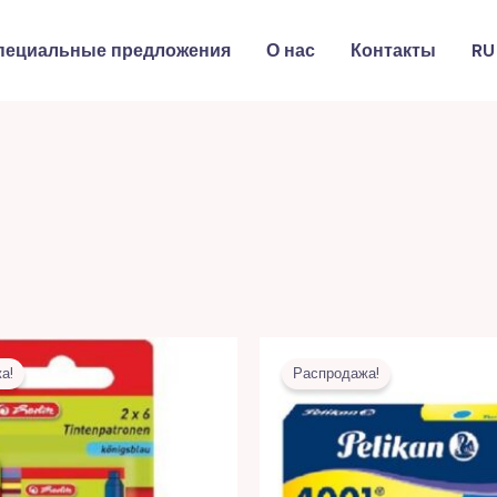
пециальные предложения
О нас
Контакты
RU
Первоначальная
Текущая
Первоначальная
Текущая
цена
цена:
цена
цена:
а!
Распродажа!
составляла
6,00 MDL.
составляла
5,00 MD
7,00 MDL.
13,00 MDL.