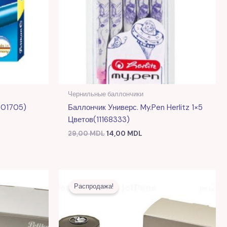
Чернильные баллончики
301705)
Баллончик Универс. My.Pen Herlitz 1×5
Цветов(11168333)
29,00
MDL
14,00
MDL
я
щая
Первоначальная
Текущая
цена
цена:
Распродажа!
 MDL.
составляла
89,00 MDL.
243,00 MDL.