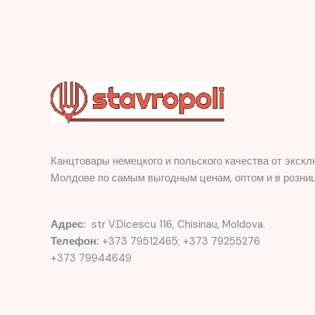
Канцтовары немецкого и польского качества от экскл
Молдове по самым выгодным ценам, оптом и в розниц
Адрес:
str V.Dicescu 116, Chisinau, Moldova.
Телефон:
+373 79512465; +373 79255276
+373 79944649