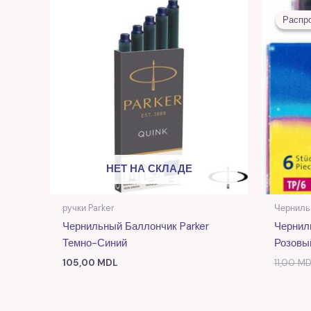
Распр
Распр
НЕТ НА СКЛАДЕ
ручки Parker
Черниль
Чернильный Баллончик Parker
Чернил
Темно-Синий
Розовы
105,00
MDL
11,00
MD