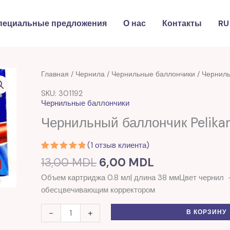
пециальные предложения
О нас
Контакты
RU
Первоначальная
Текущая
Количество
Главная
/
Чернила
/
Чернильные баллончики
/ Черниль
цена
цена:
товара
SKU: 301192
составляла
6,00 MDL.
Чернильный
Чернильные баллончики
13,00 MDL.
баллончик
Чернильный баллончик Pelika
Pelikan
красный
(
1
отзыв клиента)
Рейтинг
1
13,00
MDL
6,00
MDL
5.00
из 5
на основе
Объем картриджа 0.8 мл| длина 38 ммЦвет чернил
опроса
пользователя
обесцвечивающим корректором
-
+
В КОРЗИНУ