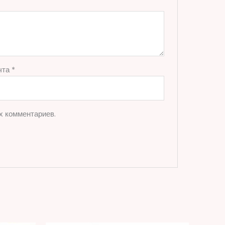
чта
*
х комментариев.