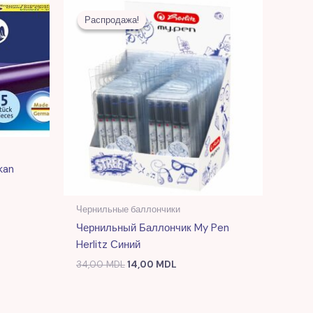
Первоначальная
Текущая
цена
цена:
Распродажа!
Распродажа!
.
составляла
14,00 MDL.
34,00 MDL.
kan
Чернильные баллончики
Чернильный Баллончик My Pen
Herlitz Синий
34,00
MDL
14,00
MDL