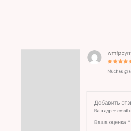
wmfpoym
Отзывы (1)
Оценка
5
Muchas grac
из 5
Добавить отз
Ваш адрес email н
Ваша оценка
*