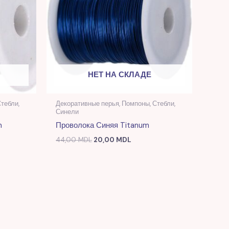
НЕТ НА СКЛАДЕ
тебли,
Декоративные перья, Помпоны, Стебли,
Синели
m
Проволока Синяя Titanum
44,00
MDL
20,00
MDL