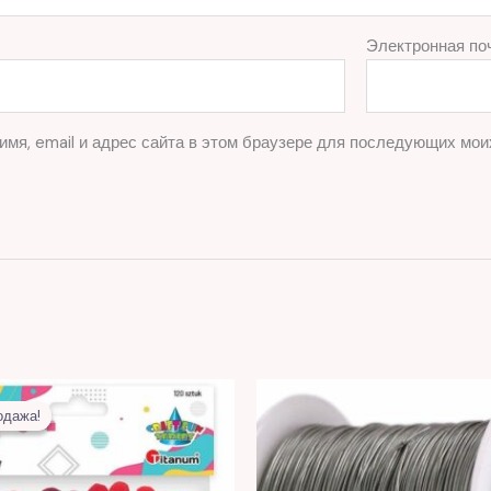
Электронная по
имя, email и адрес сайта в этом браузере для последующих мои
Первоначальная
Текущая
цена
цена:
одажа!
одажа!
составляла
11,00 MDL.
25,00 MDL.