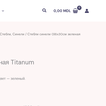
Поиск
0,00
MDL
Стебли, Синели
/ Стебли синели 0|6х30см зеленая
ная Titanum
цвет — зеленый.