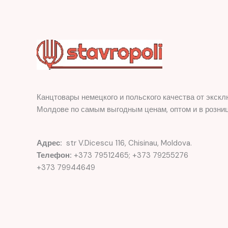
Канцтовары немецкого и польского качества от экскл
Молдове по самым выгодным ценам, оптом и в розниц
Адрес:
str V.Dicescu 116, Chisinau, Moldova.
Телефон:
+373 79512465; +373 79255276
+373 79944649