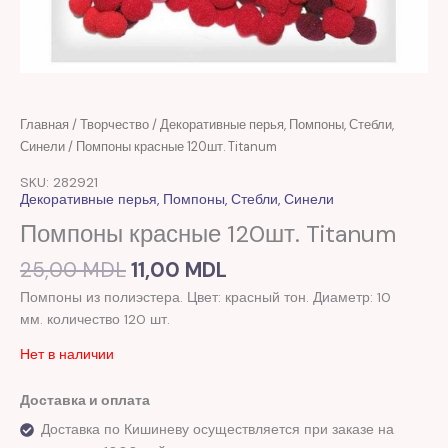
Первоначальная
Текущая
Главная
/
Творчество
/
Декоративные перья, Помпоны, Стебли,
цена
цена:
Синели
/ Помпоны красные 120шт. Titanum
составляла
11,00 MDL.
SKU: 282921
25,00 MDL.
Декоративные перья, Помпоны, Стебли, Синели
Помпоны красные 120шт. Titanum
25,00
MDL
11,00
MDL
Помпоны из полиэстера. Цвет: красный тон. Диаметр: 10
мм. количество 120 шт.
Нет в наличии
Доставка и оплата
Доставка по Кишиневу осуществляется при заказе на