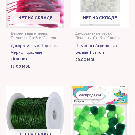
НЕТ НА СКЛАДЕ
НЕТ НА СКЛАДЕ
Декоративные перья,
Декоративные перья,
Помпоны, Стебли, Синели
Помпоны, Стебли, Синели
Декоративные Перышки
Помпоны Акриловые
Черно-Красные
Белые Titanum
Titanum
29,00
MDL
18,00
MDL
Первоначальная
Текущая
цена
цена:
Распродажа!
Распродажа!
составляла
16,00 MDL.
39,00 MDL.
НЕТ НА СКЛАДЕ