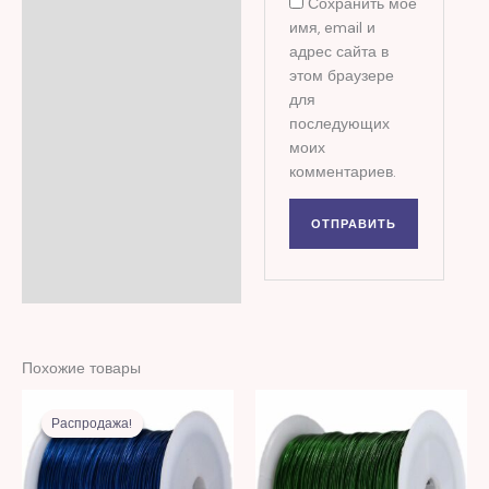
Сохранить моё
имя, email и
адрес сайта в
этом браузере
для
последующих
моих
комментариев.
Похожие товары
Первоначальная
Текущая
цена
цена:
Распродажа!
Распродажа!
составляла
20,00 MDL.
44,00 MDL.