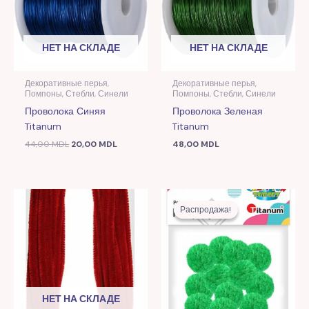
НЕТ НА СКЛАДЕ
НЕТ НА СКЛАДЕ
Декоративные перья,
Декоративные перья,
Помпоны, Стебли, Синели
Помпоны, Стебли, Синели
Проволока Синяя
Проволока Зеленая
Titanum
Titanum
44,00
MDL
20,00
MDL
48,00
MDL
Первоначальная
Текущая
цена
цена:
Распродажа!
Распродажа!
составляла
11,00 MDL.
18,00 MDL.
НЕТ НА СКЛАДЕ