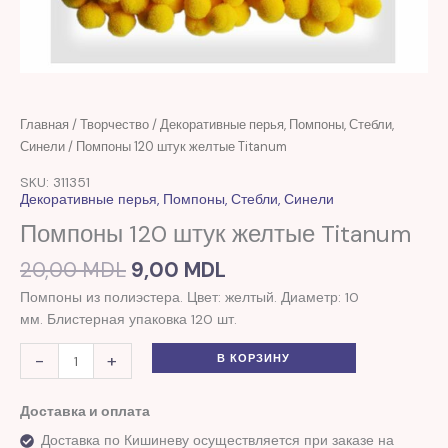
Первоначальная
Текущая
Количество
Главная
/
Творчество
/
Декоративные перья, Помпоны, Стебли,
цена
цена:
товара
Синели
/ Помпоны 120 штук желтые Titanum
составляла
9,00 MDL.
Помпоны
SKU: 311351
20,00 MDL.
120
Декоративные перья, Помпоны, Стебли, Синели
штук
Помпоны 120 штук желтые Titanum
желтые
Titanum
20,00
MDL
9,00
MDL
Помпоны из полиэстера. Цвет: желтый. Диаметр: 10
мм. Блистерная упаковка 120 шт.
-
+
В КОРЗИНУ
Доставка и оплата
Доставка по Кишиневу осуществляется при заказе на