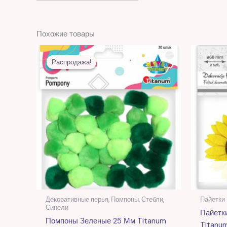
Похожие товары
Первоначальная
Текущая
цена
цена:
Распродажа!
Распродажа!
составляла
16,00 MDL.
39,00 MDL.
Декоративные перья, Помпоны, Стебли,
Пайетки
Синели
Пайетк
Помпоны Зеленые 25 Мм Titanum
Titanu