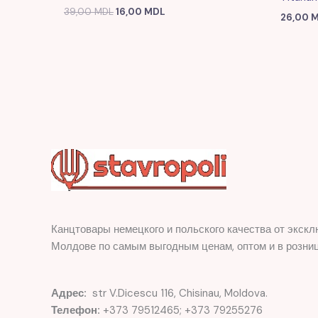
39,00
MDL
16,00
MDL
26,00
M
Канцтовары немецкого и польского качества от экскл
Молдове по самым выгодным ценам, оптом и в розниц
Адрес:
str V.Dicescu 116, Chisinau, Moldova.
Телефон:
+373 79512465; +373 79255276