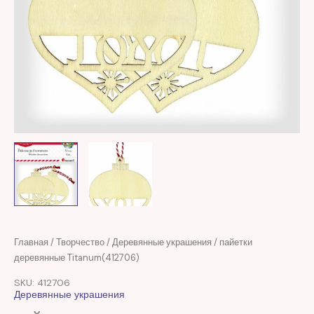
Первоначальная
Текущая
Количество
Главная
/
Творчество
/
Деревянные украшения
/ пайетки
цена
цена:
товара
деревянные Titanum(412706)
составляла
11,00 MDL.
пайетки
SKU: 412706
16,00 MDL.
деревянные
Деревянные украшения
Titanum(412706)