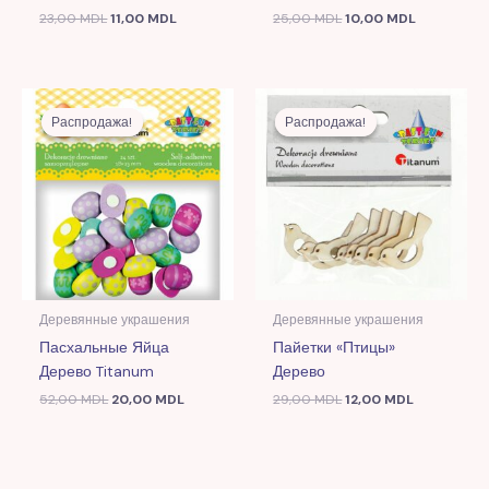
23,00
MDL
11,00
MDL
25,00
MDL
10,00
MDL
Первоначальная
Текущая
Первоначальная
Текущая
цена
цена:
цена
цена:
Распродажа!
Распродажа!
Распродажа!
Распродажа!
составляла
20,00 MDL.
составляла
12,00 MDL.
52,00 MDL.
29,00 MDL.
Деревянные украшения
Деревянные украшения
Пасхальные Яйца
Пайетки «Птицы»
Дерево Titanum
Дерево
52,00
MDL
20,00
MDL
29,00
MDL
12,00
MDL