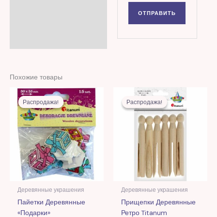
Похожие товары
Первоначальная
Текущая
Первоначальная
Текущая
цена
цена:
цена
цена:
Распродажа!
Распродажа!
Распродажа!
Распродажа!
составляла
11,00 MDL.
составляла
10,00 MDL
23,00 MDL.
25,00 MDL.
Деревянные украшения
Деревянные украшения
Пайетки Деревянные
Прищепки Деревянные
«Подарки»
Ретро Titanum