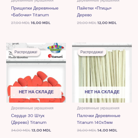
Деревянные украшения
Деревянные украшения
Прищепки Деревянные
Пайетки «Птицы»
«Бабочки» Titanum
Дерево
27,00
MDL
16,00
MDL
29,00
MDL
12,00
MDL
Первоначальная
Текущая
Первоначальная
Текущая
цена
цена:
цена
цена:
Распродажа!
Распродажа!
Распродажа!
Распродажа!
составляла
13,00 MDL.
составляла
14,00 MDL
34,00 MDL.
36,00 MDL.
НЕТ НА СКЛАДЕ
НЕТ НА СКЛАДЕ
Деревянные украшения
Деревянные украшения
Сердце 30 Штук
Палочки Деревянные
(дерево) Titanum
Titanum 140х5мм
34,00
MDL
13,00
MDL
36,00
MDL
14,00
MDL