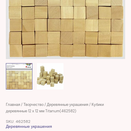
Первоначальная
Текущая
Количество
Главная
/
Творчество
/
Деревянные украшения
/ Кубики
цена
цена:
товара
деревянные 12 х 12 мм Titanum(462582)
составляла
20,00 MDL.
Кубики
SKU: 462582
55,00 MDL.
деревянные
Деревянные украшения
12