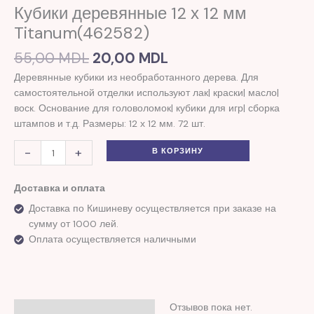
Кубики деревянные 12 х 12 мм
х
Titanum(462582)
12
мм
55,00
MDL
20,00
MDL
Titanum(462582)
Деревянные кубики из необработанного дерева. Для
самостоятельной отделки используют лак| краски| масло|
воск. Основание для головоломок| кубики для игр| сборка
штампов и т.д. Размеры: 12 х 12 мм. 72 шт.
-
+
В КОРЗИНУ
Доставка и оплата
Доставка по Кишиневу осуществляется при заказе на
сумму от 1000 лей.
Оплата осуществляется наличными
Отзывов пока нет.
Отзывы (0)