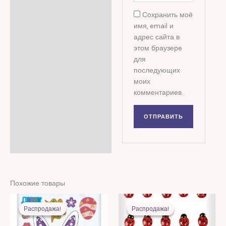
Сохранить моё
имя, email и
адрес сайта в
этом браузере
для
последующих
моих
комментариев.
Похожие товары
Первоначальная
Текущая
Первоначальная
Текущая
цена
цена:
цена
цена:
Распродажа!
Распродажа!
Распродажа!
Распродажа!
составляла
23,00 MDL.
составляла
16,00 MDL.
57,00 MDL.
43,00 MDL.