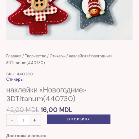
Первоначальная
Текущая
Количество
Главная
/
Творчество
/
Стикеры
/ наклейки «Новогодние»
цена
цена:
товара
3DTitanum(440730)
составляла
16,00 MDL.
наклейки
SKU: 440730
42,00 MDL.
"Новогодние"
Стикеры
3DTitanum(440730)
наклейки «Новогодние»
3DTitanum(440730)
42,00
MDL
16,00
MDL
-
+
В КОРЗИНУ
Доставка и оплата