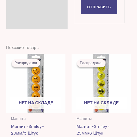
Похожие товары
Первоначальная
Текущая
Первоначальная
Текущая
цена
цена:
цена
цена:
Распродажа!
Распродажа!
Распродажа!
Распродажа!
составляла
10,00 MDL.
составляла
11,00 MDL.
26,00 MDL.
29,00 MDL.
НЕТ НА СКЛАДЕ
НЕТ НА СКЛАДЕ
Магниты
Магниты
Магнит «Smiley»
Магнит «Smiley»
29мм/5 Штук
29мм/6 Штук