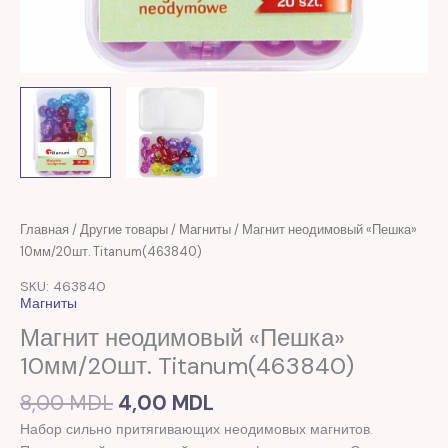
Первоначальная
Текущая
Количество
Главная
/
Другие товары
/
Магниты
/ Магнит неодимовый «Пешка»
цена
цена:
товара
10мм/20шт. Titanum(463840)
составляла
4,00 MDL.
Магнит
SKU: 463840
8,00 MDL.
неодимовый
Магниты
"Пешка"
Магнит неодимовый «Пешка»
10мм/20шт.
10мм/20шт. Titanum(463840)
Titanum(463840)
8,00
MDL
4,00
MDL
Набор сильно притягивающих неодимовых магнитов.