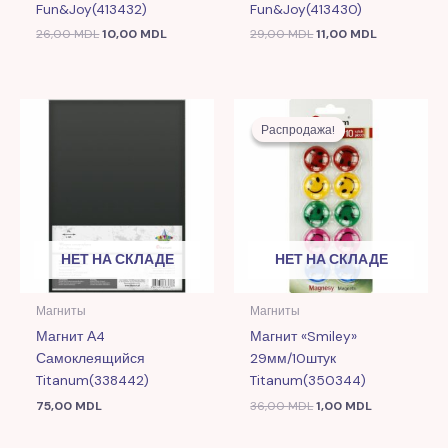
Fun&Joy(413432)
Fun&Joy(413430)
26,00
MDL
10,00
MDL
29,00
MDL
11,00
MDL
Первоначальная
Текущая
цена
цена:
Распродажа!
Распродажа!
составляла
1,00 MDL.
36,00 MDL.
НЕТ НА СКЛАДЕ
НЕТ НА СКЛАДЕ
Магниты
Магниты
Магнит А4
Магнит «Smiley»
Самоклеящийся
29мм/10штук
Titanum(338442)
Titanum(350344)
75,00
MDL
36,00
MDL
1,00
MDL