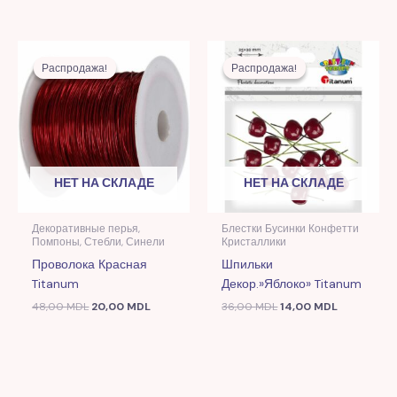
Первоначальная
Текущая
Первоначальная
Текущая
цена
цена:
цена
цена:
Распродажа!
Распродажа!
Распродажа!
Распродажа!
составляла
20,00 MDL.
составляла
14,00 MDL
48,00 MDL.
36,00 MDL.
НЕТ НА СКЛАДЕ
НЕТ НА СКЛАДЕ
Декоративные перья,
Блестки Бусинки Конфетти
Помпоны, Стебли, Синели
Кристаллики
Проволока Красная
Шпильки
Titanum
Декор.»Яблоко» Titanum
48,00
MDL
20,00
MDL
36,00
MDL
14,00
MDL