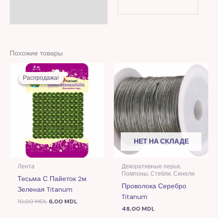
Похожие товары
Первоначальная
Текущая
цена
цена:
Распродажа!
Распродажа!
составляла
6,00 MDL.
10,00 MDL.
НЕТ НА СКЛАДЕ
Лента
Декоративные перья,
Помпоны, Стебли, Синели
Тесьма С Пайеток 2м
Проволока Серебро
Зеленая Titanum
Titanum
10,00
MDL
6,00
MDL
48,00
MDL