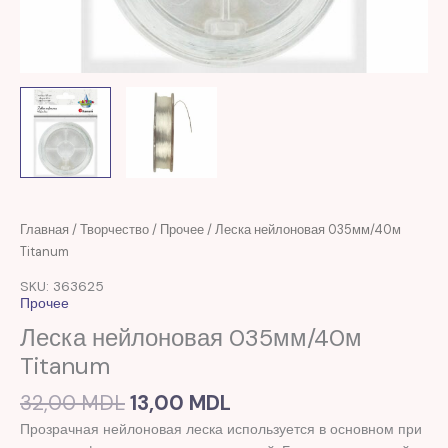
Первоначальная
Текущая
Количество
Главная
/
Творчество
/
Прочее
/ Леска нейлоновая 035мм/40м
цена
цена:
товара
Titanum
составляла
13,00 MDL.
Леска
SKU: 363625
32,00 MDL.
нейлоновая
Прочее
035мм/40м
Леска нейлоновая 035мм/40м
Titanum
Titanum
32,00
MDL
13,00
MDL
Прозрачная нейлоновая леска используется в основном при