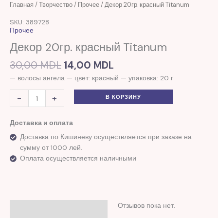
Первоначальная
Текущая
Количество
Главная
/
Творчество
/
Прочее
/ Декор 20гр. красный Titanum
цена
цена:
товара
SKU: 389728
составляла
14,00 MDL.
Декор
Прочее
30,00 MDL.
20гр.
Декор 20гр. красный Titanum
красный
Titanum
30,00
MDL
14,00
MDL
— волосы ангела — цвет: красный — упаковка: 20 г
-
+
В КОРЗИНУ
Доставка и оплата
Доставка по Кишиневу осуществляется при заказе на
сумму от 1000 лей.
Оплата осуществляется наличными
Отзывов пока нет.
Отзывы (0)