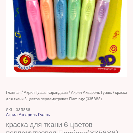
Первоначальная
Текущая
Количество
Главная
/
Акрил Гуашь Карандаши
/
Акрил Акварель Гуашь
/ краска
цена
цена:
товара
для ткани 6 цветов перламутровая Flamingo(335888)
составляла
28,00 MDL.
краска
SKU: 335888
60,00 MDL.
для
Акрил Акварель Гуашь
ткани
краска для ткани 6 цветов
6
перламутровая Flamingo(335888)
цветов