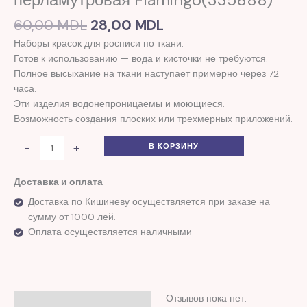
перламутровая
60,00
MDL
28,00
MDL
Flamingo(335888)
Наборы красок для росписи по ткани.
Готов к использованию — вода и кисточки не требуются.
Полное высыхание на ткани наступает примерно через 72
часа.
Эти изделия водонепроницаемы и моющиеся.
Возможность создания плоских или трехмерных приложений.
-
+
В КОРЗИНУ
Доставка и оплата
Доставка по Кишиневу осуществляется при заказе на
сумму от 1000 лей.
Оплата осуществляется наличными
Отзывов пока нет.
Отзывы (0)