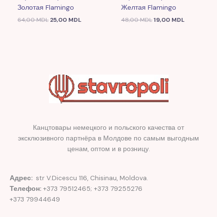
Золотая Flamingo
Желтая Flamingo
64,00
MDL
25,00
MDL
48,00
MDL
19,00
MDL
Канцтовары немецкого и польского качества от
эксклюзивного партнёра в Молдове по самым выгодным
ценам, оптом и в розницу.
Адрес:
str V.Dicescu 116, Chisinau, Moldova.
Телефон:
+373 79512465; +373 79255276
+373 79944649