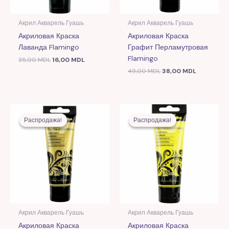
Акрил Акварель Гуашь
Акрил Акварель Гуашь
Акриловая Краска
Акриловая Краска
Лаванда Flamingo
Графит Перламутровая
Flamingo
35,00
MDL
16,00
MDL
49,00
MDL
38,00
MDL
Первоначальная
Текущая
Первоначальная
Текущая
цена
цена:
цена
цена:
Распродажа!
Распродажа!
Распродажа!
Распродажа!
составляла
25,00 MDL.
составляла
19,00 MDL.
64,00 MDL.
48,00 MDL.
Акрил Акварель Гуашь
Акрил Акварель Гуашь
Акриловая Краска
Акриловая Краска