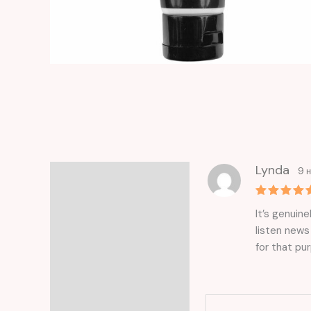
Lynda
9 
Отзывы (1)
Оценка
5
It’s genuine
из 5
listen news 
for that pu