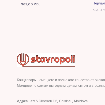
Перлам
369,00
MDL
56,00
M
Канцтовары немецкого и польского качества от экскл
Молдове по самым выгодным ценам, оптом и в розниц
Адрес:
str V.Dicescu 116, Chisinau, Moldova.