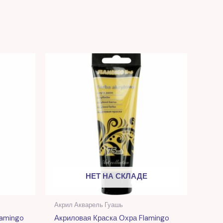
я
DL.
НЕТ НА СКЛАДЕ
Акрил Акварель Гуашь
lamingo
Акриловая Краска Охра Flamingo