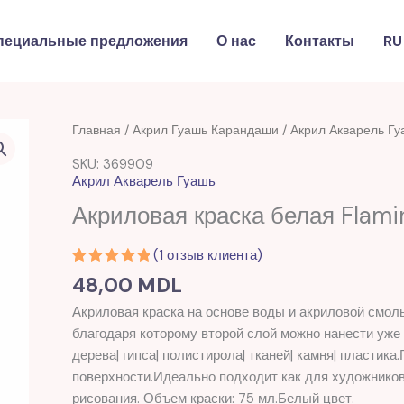
пециальные предложения
О нас
Контакты
RU
Главная
/
Акрил Гуашь Карандаши
/
Акрил Акварель Гу
SKU: 369909
Акрил Акварель Гуашь
Акриловая краска белая Flami
(
1
отзыв клиента)
Рейтинг
1
48,00
MDL
5.00
из 5
на основе
Акриловая краска на основе воды и акриловой смо
опроса
пользователя
благодаря которому второй слой можно нанести уже 
дерева| гипса| полистирола| тканей| камня| пластик
поверхности.Идеально подходит как для художников
рисования. Объем краски: 75 мл.Белый цвет.