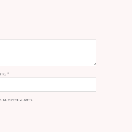
чта
*
х комментариев.