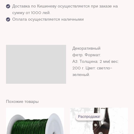
Доставка по Кишиневу осуществляется при заказе на
сумму от 1000 лей.
Оплата осуществляется наличными
Декоративный
Описание
фетр. Формат:
Отзывы (0)
А3. Толщина: 2 мм| вес:
200 г. Цвет: светло-
зеленый.
Похожие товары
Первоначальная
Текущая
цена
цена:
Распродажа!
Распродажа!
составляла
20,00 MDL
56,00 MDL.