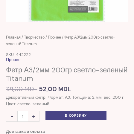
Первоначальная
Текущая
Количество
Главная
/
Творчество
/
Прочее
/ Фетр А3/2мм 200гр светло-
цена
цена:
товара
зеленый Titanum
составляла
52,00 MDL.
Фетр
SKU: 442222
121,00 MDL.
А3/2мм
Прочее
200гр
Фетр А3/2мм 200гр светло-зеленый
светло-
Titanum
зеленый
Titanum
121,00
MDL
52,00
MDL
Декоративный фетр. Формат: А3. Толщина: 2 мм| вес: 200 г.
Цвет: светло-зеленый.
-
+
В КОРЗИНУ
Доставка и оплата