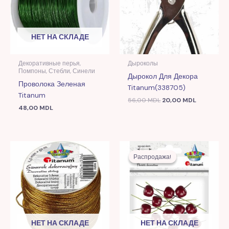
НЕТ НА СКЛАДЕ
Декоративные перья,
Дыроколы
Помпоны, Стебли, Синели
Дырокол Для Декора
Проволока Зеленая
Titanum(338705)
Titanum
56,00
MDL
20,00
MDL
48,00
MDL
Первоначальная
Текущая
цена
цена:
Распродажа!
Распродажа!
составляла
14,00 MDL
36,00 MDL.
НЕТ НА СКЛАДЕ
НЕТ НА СКЛАДЕ