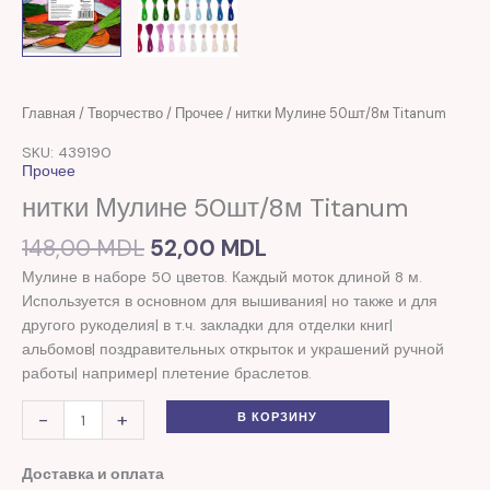
Первоначальная
Текущая
Количество
Главная
/
Творчество
/
Прочее
/ нитки Мулине 50шт/8м Titanum
цена
цена:
товара
SKU: 439190
составляла
52,00 MDL.
нитки
Прочее
148,00 MDL.
Мулине
нитки Мулине 50шт/8м Titanum
50шт/8м
Titanum
148,00
MDL
52,00
MDL
Мулине в наборе 50 цветов. Каждый моток длиной 8 м.
Используется в основном для вышивания| но также и для
другого рукоделия| в т.ч. закладки для отделки книг|
альбомов| поздравительных открыток и украшений ручной
работы| например| плетение браслетов.
-
+
В КОРЗИНУ
Доставка и оплата