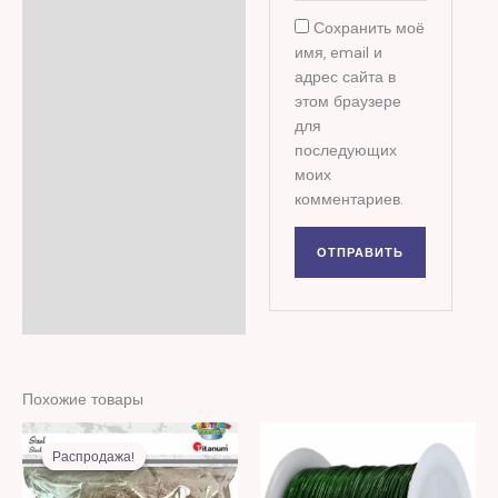
Сохранить моё
имя, email и
адрес сайта в
этом браузере
для
последующих
моих
комментариев.
Похожие товары
Первоначальная
Текущая
цена
цена:
Распродажа!
Распродажа!
составляла
16,00 MDL.
39,00 MDL.