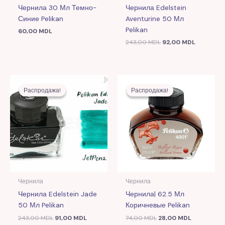
Чернила 30 Мл Темно-
Чернила Edelstein
Синие Pelikan
Aventurine 50 Мл
Pelikan
60,00
MDL
243,00
MDL
92,00
MDL
Первоначальная
Текущая
Первоначальная
Текущая
цена
цена:
цена
цена:
Распродажа!
Распродажа!
Распродажа!
Распродажа!
составляла
91,00 MDL.
составляла
28,00 MDL
243,00 MDL.
74,00 MDL.
Чернила
Чернила
Чернила Edelstein Jade
Чернила| 62.5 Мл
50 Мл Pelikan
Коричневые Pelikan
243,00
MDL
91,00
MDL
74,00
MDL
28,00
MDL