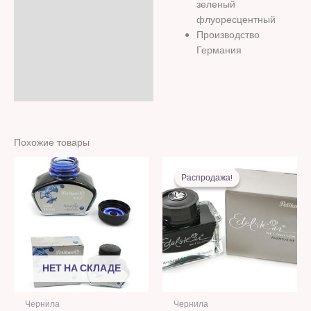
зеленый
флуоресцентный
Производство
Германия
Похожие товары
Первоначальная
Текущая
цена
цена:
Распродажа!
Распродажа!
составляла
92,00 MD
243,00 MDL.
НЕТ НА СКЛАДЕ
Чернила
Чернила