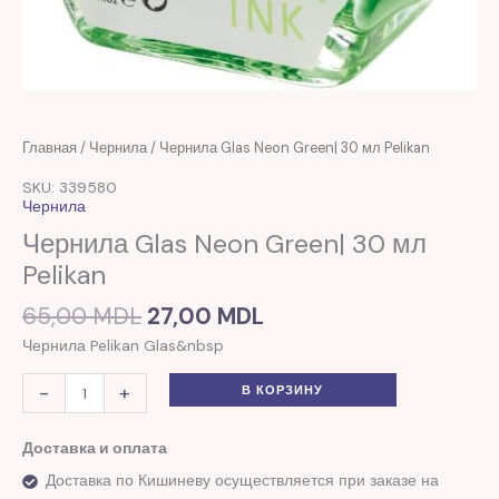
Первоначальная
Текущая
Количество
Главная
/
Чернила
/ Чернила Glas Neon Green| 30 мл Pelikan
цена
цена:
товара
SKU: 339580
составляла
27,00 MDL.
Чернила
Чернила
65,00 MDL.
Glas
Чернила Glas Neon Green| 30 мл
Neon
Pelikan
Green|
30
65,00
MDL
27,00
MDL
мл
Pelikan
Чернила Pelikan Glas&nbsp
-
+
В КОРЗИНУ
Доставка и оплата
Доставка по Кишиневу осуществляется при заказе на