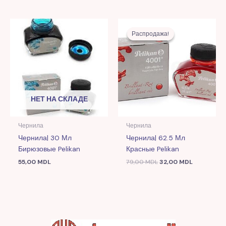
Первоначальная
Текущая
цена
цена:
Распродажа!
Распродажа!
составляла
32,00 MDL
79,00 MDL.
НЕТ НА СКЛАДЕ
Чернила
Чернила
Чернила| 30 Мл
Чернила| 62.5 Мл
Бирюзовые Pelikan
Красные Pelikan
55,00
MDL
79,00
MDL
32,00
MDL