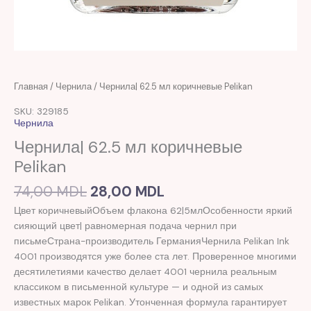
Первоначальная
Текущая
Количество
Главная
/
Чернила
/ Чернила| 62.5 мл коричневые Pelikan
цена
цена:
товара
SKU: 329185
составляла
28,00 MDL.
Чернила|
Чернила
74,00 MDL.
62.5
Чернила| 62.5 мл коричневые
мл
Pelikan
коричневые
Pelikan
74,00
MDL
28,00
MDL
Цвет коричневыйОбъем флакона 62|5млОсобенности яркий
сияющий цвет| равномерная подача чернил при
письмеСтрана-производитель ГерманияЧернила Pelikan Ink
4001 производятся уже более ста лет. Проверенное многими
десятилетиями качество делает 4001 чернила реальным
классиком в письменной культуре — и одной из самых
известных марок Pelikan. Утонченная формула гарантирует