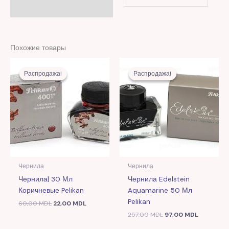
Похожие товары
Первоначальная
Текущая
Первоначальная
Текущая
цена
цена:
цена
цена:
Распродажа!
Распродажа!
Распродажа!
Распродажа!
составляла
22,00 MDL.
составляла
97,00 MD
60,00 MDL.
257,00 MDL.
Чернила
Чернила
Чернила| 30 Мл
Чернила Edelstein
Коричневые Pelikan
Aquamarine 50 Мл
Pelikan
60,00
MDL
22,00
MDL
257,00
MDL
97,00
MDL