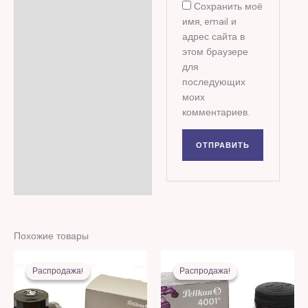
Сохранить моё
имя, email и
адрес сайта в
этом браузере
для
последующих
моих
комментариев.
Похожие товары
Первоначальная
Текущая
Первоначальная
Текущая
цена
цена:
цена
цена:
Распродажа!
Распродажа!
Распродажа!
Распродажа!
составляла
89,00 MDL.
составляла
22,00 MDL.
243,00 MDL.
51,00 MDL.