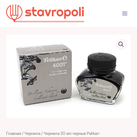
Перейти
к
содержимому
Главная
/
Чернила
/ Чернила 30 мл черные Pelikan