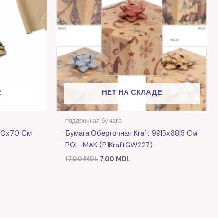
Е
НЕТ НА СКЛАДЕ
подарочная бумага
200х70 См
Бумага Оберточная Kraft 99|5х68|5 См
POL-MAK (P1KraftGW227)
17,00
MDL
7,00
MDL