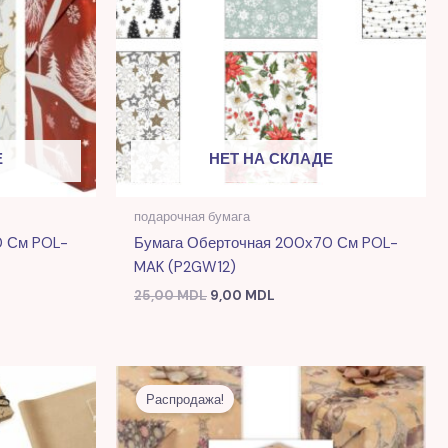
Е
НЕТ НА СКЛАДЕ
подарочная бумага
0 См POL-
Бумага Оберточная 200х70 См POL-
MAK (P2GW12)
25,00
MDL
9,00
MDL
я
Первоначальная
Текущая
цена
цена:
Распродажа!
L.
составляла
7,00 MDL.
17,00 MDL.