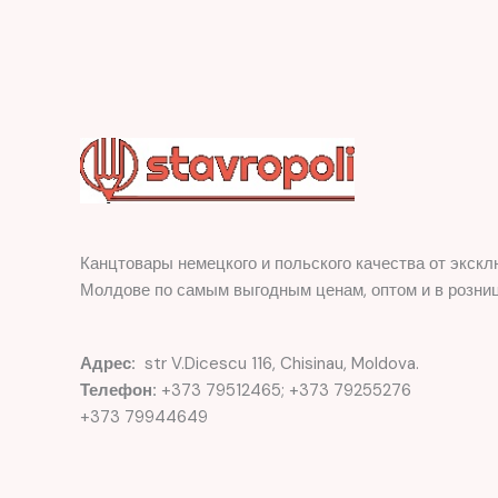
Канцтовары немецкого и польского качества от экскл
Молдове по самым выгодным ценам, оптом и в розниц
Адрес:
str V.Dicescu 116, Chisinau, Moldova.
Телефон:
+373 79512465; +373 79255276
+373 79944649