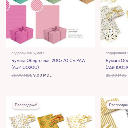
подарочная бумага
подарочная 
Бумага Оберточная 200х70 См PAW
Бумага Об
(AGP100200)
(AGP10031
25,00
MDL
9,00
MDL
25,00
MDL
Первоначальная
Текущая
цена
цена:
Распродажа!
Распродаж
составляла
10,00 MDL.
25,00 MDL.