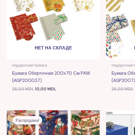
НЕТ НА СКЛАДЕ
подарочная бумага
подарочная 
Бумага Оберточная 200х70 См PAW
Бумага Об
(AGP200037)
(AGP2007
25,00
MDL
10,00
MDL
25,00
MDL
Первоначальная
Текущая
цена
цена:
Распродажа!
составляла
9,00 MDL.
25,00 MDL.