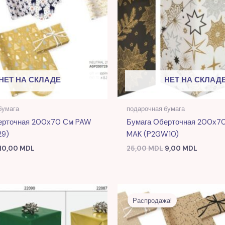
НЕТ НА СКЛАДЕ
НЕТ НА СКЛАД
бумага
подарочная бумага
ерточная 200х70 См PAW
Бумага Оберточная 200х7
29)
MAK (P2GW10)
10,00
MDL
25,00
MDL
9,00
MDL
Первоначальная
Текуща
цена
цена:
Распродажа!
составляла
9,00 MD
25,00 MDL.