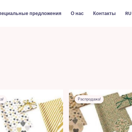
пециальные предложения
О нас
Контакты
RU
Первоначальная
Текущая
Первоначальная
Текуща
цена
цена:
цена
цена:
а!
Распродажа!
составляла
9,00 MDL.
составляла
9,00 MD
25,00 MDL.
25,00 MDL.