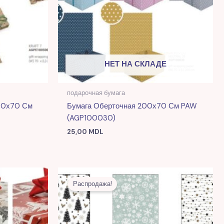
НЕТ НА СКЛАДЕ
подарочная бумага
200х70 См
Бумага Оберточная 200х70 См PAW
(AGP100030)
25,00
MDL
я
Первоначальная
Текущая
цена
цена:
Распродажа!
L.
составляла
9,00 MDL.
25,00 MDL.