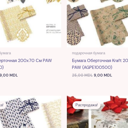
бумага
подарочная бумага
ерточная 200х70 См PAW
Бумага Оберточная Kraft 
0)
PAW (AGPE100500)
9,00
MDL
25,00
MDL
9,00
MDL
Первоначальная
Текущая
Первоначальная
Текуща
цена
цена:
цена
цена:
а!
Распродажа!
составляла
10,00 MDL.
составляла
9,00 MD
25,00 MDL.
25,00 MDL.