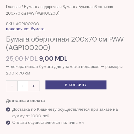
Первоначальная
Текущая
Количество
Главная
/
Бумага
/
подарочная бумага
/ Бумага оберточная
цена
цена:
товара
200х70 см PAW (AGP100200)
составляла
9,00 MDL.
Бумага
SKU: AGP100200
25,00 MDL.
оберточная
подарочная бумага
200х70
Бумага оберточная 200х70 см PAW
см
(AGP100200)
PAW
(AGP100200)
25,00
MDL
9,00
MDL
— декоративная бумага для упаковки подарков — размеры:
200 х 70 см
-
+
В КОРЗИНУ
Доставка и оплата
Доставка по Кишиневу осуществляется при заказе на
сумму от 1000 лей.
Оплата осуществляется наличными