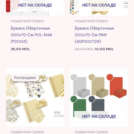
НЕТ НА СКЛАДЕ
НЕТ НА СКЛАДЕ
подарочная бумага
подарочная бумага
Бумага Оберточная
Бумага Оберточная
200х70 См POL-MAK
200х70 См PAW
(P2OG5)
(AGP200729)
25,00
MDL
25,00
MDL
10,00
MDL
Первоначальная
Текущая
цена
цена:
Распродажа!
Распродажа!
составляла
9,00 MDL.
25,00 MDL.
НЕТ НА СКЛАДЕ
подарочная бумага
подарочная бумага