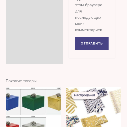
этом браузере
для
последующих
моих
комментариев.
Похожие товары
Первоначальная
Текущая
цена
цена:
Распродажа!
Распродажа!
составляла
10,00 MDL
25,00 MDL.