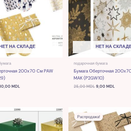
НЕТ НА СКЛАДЕ
НЕТ НА СКЛАД
бумага
подарочная бумага
ерточная 200х70 См PAW
Бумага Оберточная 200х7
29)
MAK (P2GW10)
10,00
MDL
25,00
MDL
9,00
MDL
Первоначальная
Текуща
цена
цена:
Распродажа!
составляла
9,00 MD
25,00 MDL.