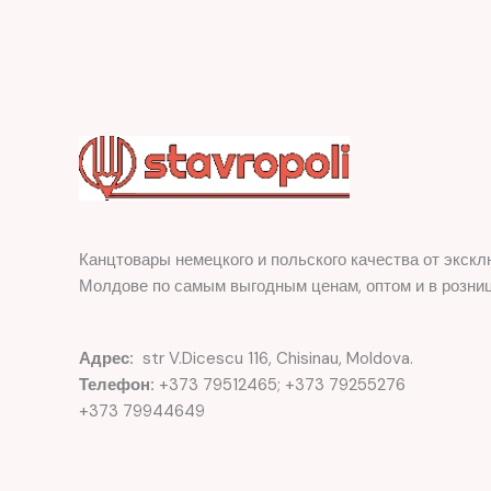
Канцтовары немецкого и польского качества от экскл
Молдове по самым выгодным ценам, оптом и в розниц
Адрес:
str V.Dicescu 116, Chisinau, Moldova.
Телефон:
+373 79512465; +373 79255276
+373 79944649