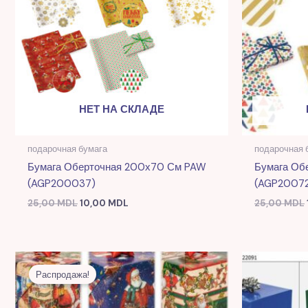
НЕТ НА СКЛАДЕ
подарочная бумага
подарочная 
Бумага Оберточная 200х70 См PAW
Бумага Об
(AGP200037)
(AGP2007
25,00
MDL
10,00
MDL
25,00
MDL
Первоначальная
Текущая
цена
цена:
Распродажа!
составляла
9,00 MDL.
25,00 MDL.