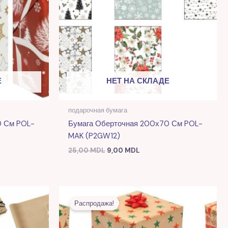
Е
НЕТ НА СКЛАДЕ
подарочная бумага
0 См POL-
Бумага Оберточная 200х70 См POL-
MAK (P2GW12)
25,00
MDL
9,00
MDL
я
Первоначальная
Текущая
цена
цена:
Распродажа!
L.
составляла
10,00 MDL.
26,00 MDL.