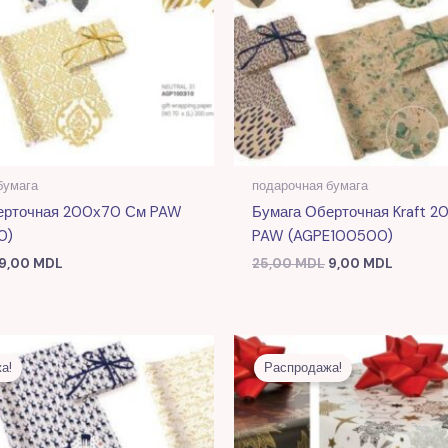
бумага
подарочная бумага
ерточная 200х70 См PAW
Бумага Оберточная Kraft 
0)
PAW (AGPE100500)
9,00
MDL
25,00
MDL
9,00
MDL
Первоначальная
Текущая
Первоначальная
Текуща
цена
цена:
цена
цена:
а!
Распродажа!
составляла
10,00 MDL.
составляла
9,00 MD
25,00 MDL.
25,00 MDL.