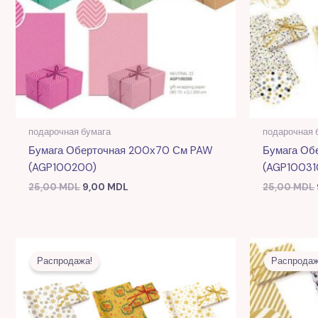
подарочная бумага
подарочная 
Бумага Оберточная 200х70 См PAW
Бумага Об
(AGP100200)
(AGP10031
25,00
MDL
9,00
MDL
25,00
MDL
Первоначальная
Текущая
цена
цена:
Распродажа!
Распродаж
составляла
10,00 MDL.
25,00 MDL.