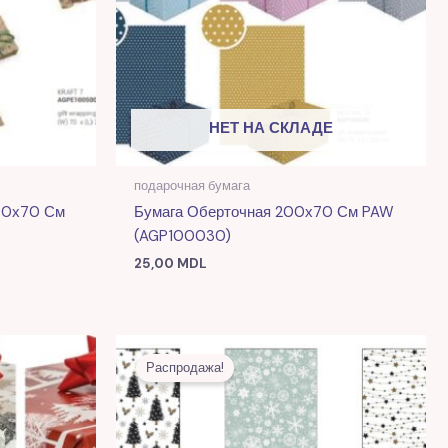
НЕТ НА СКЛАДЕ
подарочная бумага
200х70 См
Бумага Оберточная 200х70 См PAW
(AGP100030)
25,00
MDL
я
Первоначальная
Текущая
цена
цена:
Распродажа!
L.
составляла
9,00 MDL.
25,00 MDL.