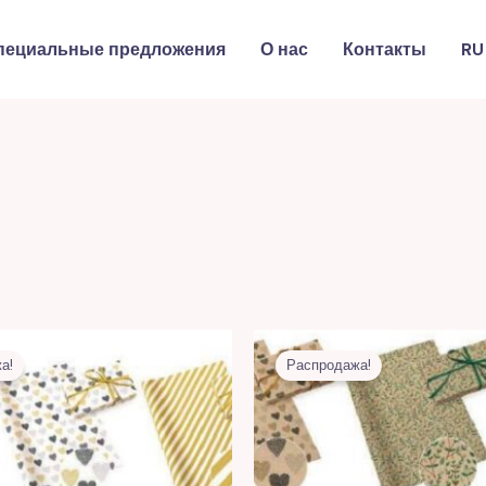
пециальные предложения
О нас
Контакты
RU
Первоначальная
Текущая
Первоначальная
Текуща
цена
цена:
цена
цена:
а!
Распродажа!
составляла
9,00 MDL.
составляла
9,00 MD
25,00 MDL.
25,00 MDL.