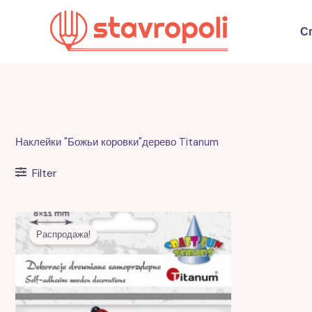
Перейти
к
С
содержимому
Наклейки "Божьи коровки"дерево Titanum
Filter
Первоначальная
Текущая
цена
цена:
Распродажа!
составляла
17,00 MDL.
44,00 MDL.