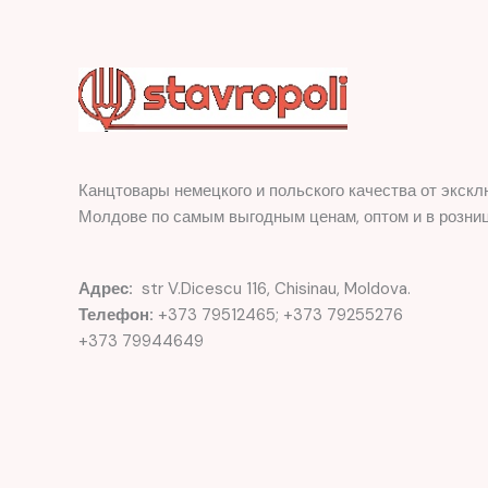
Канцтовары немецкого и польского качества от экскл
Молдове по самым выгодным ценам, оптом и в розниц
Адрес:
str V.Dicescu 116, Chisinau, Moldova.
Телефон:
+373 79512465; +373 79255276
+373 79944649