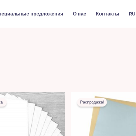
пециальные предложения
О нас
Контакты
RU
Первоначальная
Текущая
Первоначальная
Текуща
цена
цена:
цена
цена:
а!
Распродажа!
составляла
8,00 MDL.
составляла
11,00 M
7,00 MDL.
25,00 MDL.