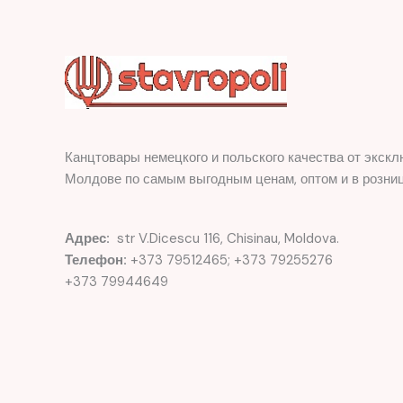
Канцтовары немецкого и польского качества от экскл
Молдове по самым выгодным ценам, оптом и в розниц
Адрес:
str V.Dicescu 116, Chisinau, Moldova.
Телефон:
+373 79512465; +373 79255276
+373 79944649