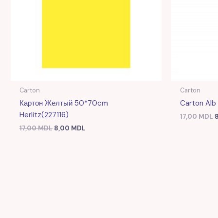
Carton
Carton
Картон Желтый 50*70cm
Carton Alb
Herlitz(227116)
17,00
MDL
17,00
MDL
8,00
MDL