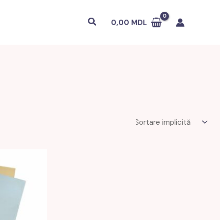
Căutare
0,00
MDL
DL.