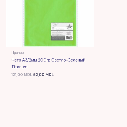
Прочее
Фетр А3/2мм 200гр Светло-Зеленый
Titanum
121,00
MDL
52,00
MDL