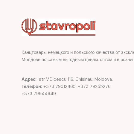
Канцтовары немецкого и польского качества от экскл
Молдове по самым выгодным ценам, оптом и в розниц
Адрес:
str V.Dicescu 116, Chisinau, Moldova.
Телефон:
+373 79512465; +373 79255276
+373 79944649