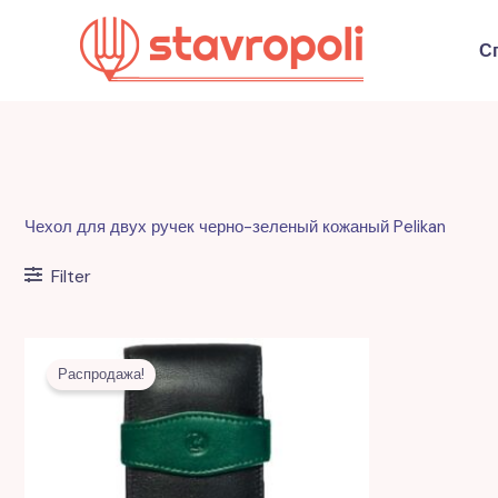
Перейти
к
С
содержимому
Чехол для двух ручек черно-зеленый кожаный Pelikan
Filter
Первоначальная
Текущая
цена
цена:
Распродажа!
составляла
335,00 MDL.
760,00 MDL.