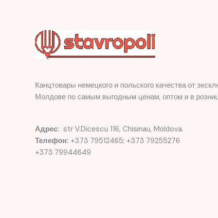
Канцтовары немецкого и польского качества от экскл
Молдове по самым выгодным ценам, оптом и в розниц
Адрес:
str V.Dicescu 116, Chisinau, Moldova.
Телефон:
+373 79512465; +373 79255276
+373 79944649