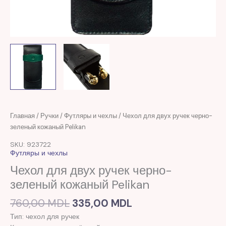
Первоначальная
Текущая
Количество
Главная
/
Ручки
/
Футляры и чехлы
/ Чехол для двух ручек черно-
цена
цена:
товара
зеленый кожаный Pelikan
составляла
335,00 MDL.
Чехол
SKU: 923722
760,00 MDL.
для
Футляры и чехлы
двух
Чехол для двух ручек черно-
ручек
зеленый кожаный Pelikan
черно-
зеленый
760,00
MDL
335,00
MDL
кожаный
Pelikan
Тип: чехол для ручек