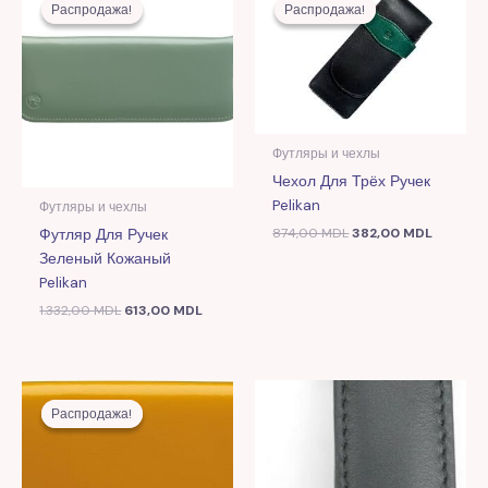
цена
цена:
цена
цена:
Распродажа!
Распродажа!
Распродажа!
Распродажа!
составляла
613,00 MDL.
составляла
382,00 
1.332,00 MDL.
874,00 MDL.
Футляры и чехлы
Чехол Для Трёх Ручек
Pelikan
Футляры и чехлы
Футляр Для Ручек
874,00
MDL
382,00
MDL
Зеленый Кожаный
Pelikan
1.332,00
MDL
613,00
MDL
Первоначальная
Текущая
цена
цена:
Распродажа!
Распродажа!
составляла
613,00 MDL.
1.332,00 MDL.