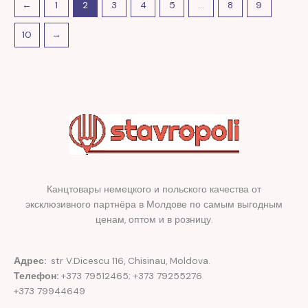
←
1
2
3
4
5
…
8
9
10
→
Канцтовары немецкого и польского качества от
эксклюзивного партнёра в Молдове по самым выгодным
ценам, оптом и в розницу.
Адрес:
str V.Dicescu 116, Chisinau, Moldova.
Телефон:
+373 79512465; +373 79255276
+373 79944649