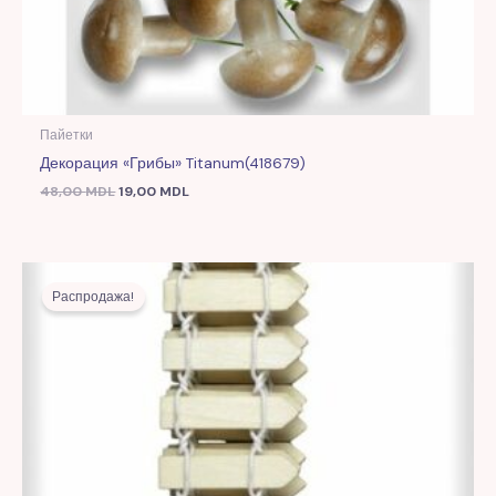
Пайетки
Декорация «Грибы» Titanum(418679)
48,00
MDL
19,00
MDL
Первоначальная
Текущая
цена
цена:
Распродажа!
составляла
30,00 MDL.
83,00 MDL.