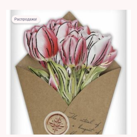
Первоначальная
Текущая
цена
цена:
Распродажа!
составляла
17,00 MDL.
39,00 MDL.