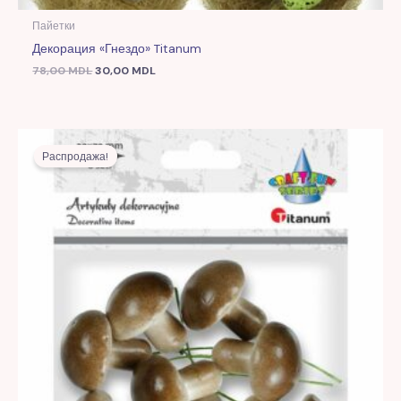
Пайетки
Декорация «Гнездо» Titanum
78,00
MDL
30,00
MDL
Первоначальная
Текущая
цена
цена:
Распродажа!
составляла
19,00 MDL.
48,00 MDL.