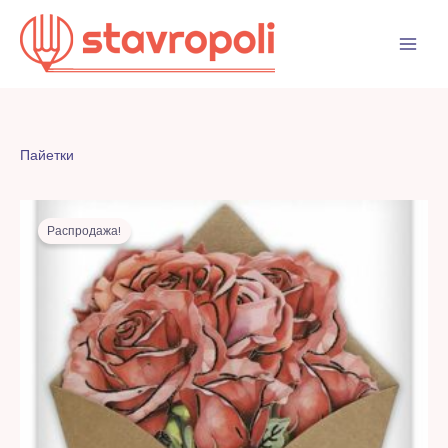
Перейти
к
содержимому
Пайетки
Первоначальная
Текущая
цена
цена:
Распродажа!
составляла
17,00 MDL.
39,00 MDL.