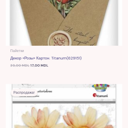
Пайетки
Декор «Розы» Картон. Titanum(629151)
39,00
MDL
17,00
MDL
Первоначальная
Текущая
цена
цена:
Распродажа!
составляла
24,00 MDL.
56,00 MDL.