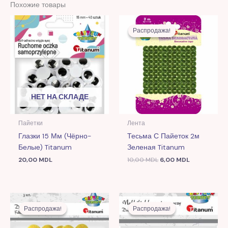
Похожие товары
Первоначальная
Текущая
цена
цена:
Распродажа!
Распродажа!
составляла
6,00 MDL.
10,00 MDL.
НЕТ НА СКЛАДЕ
Пайетки
Лента
Глазки 15 Мм (чёрно-
Тесьма С Пайеток 2м
Белые) Titanum
Зеленая Titanum
20,00
MDL
10,00
MDL
6,00
MDL
Первоначальная
Текущая
Первоначальная
Текущая
цена
цена:
цена
цена:
Распродажа!
Распродажа!
Распродажа!
Распродажа!
составляла
11,00 MDL.
составляла
12,00 MDL.
25,00 MDL.
29,00 MDL.