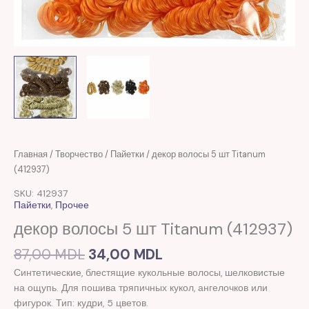
Первоначальная
Текущая
Количество
Главная
/
Творчество
/
Пайетки
/ декор волосы 5 шт Titanum
цена
цена:
товара
(412937)
составляла
34,00 MDL.
декор
SKU: 412937
87,00 MDL.
волосы
Пайетки
,
Прочее
5
декор волосы 5 шт Titanum (412937)
шт
Titanum
87,00
MDL
34,00
MDL
(412937)
Синтетические, блестящие кукольные волосы, шелковистые
на ощупь. Для пошива тряпичных кукол, ангелочков или
фигурок. Тип: кудри, 5 цветов.