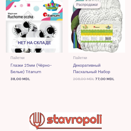
цена
цена:
Распродажа!
Распродажа!
составляла
77,00 MD
208,00 MDL.
НЕТ НА СКЛАДЕ
Пайетки
Пайетки
Глазки 25мм (чёрно-
Декоративный
Белые) Titanum
Пасхальный Набор
38,00
MDL
208,00
MDL
77,00
MDL