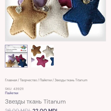
Первоначальная
Текущая
Количество
Главная
/
Творчество
/
Пайетки
/ Звезды ткань Titanum
цена
цена:
товара
SKU: 439211
составляла
22,00 MDL.
Звезды
Пайетки
26,00 MDL.
ткань
Звезды ткань Titanum
Titanum
26,00
MDL
22,00
MDL