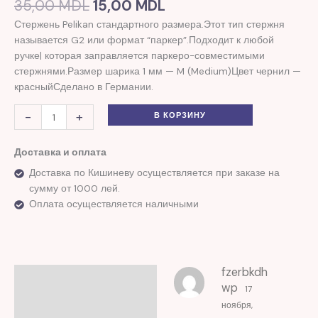
35,00
MDL
15,00
MDL
5.00
из 5
на основе
Стержень Pelikan стандартного размера.Этот тип стержня
опроса
пользователя
называется G2 или формат “паркер”.Подходит к любой
ручке| которая заправляется паркеро-совместимыми
стержнями.Размер шарика 1 мм — M (Medium)Цвет чернил —
красныйСделано в Германии.
-
+
В КОРЗИНУ
Доставка и оплата
Доставка по Кишиневу осуществляется при заказе на
сумму от 1000 лей.
Оплата осуществляется наличными
fzerbkdh
Отзывы (1)
wp
17
ноября,