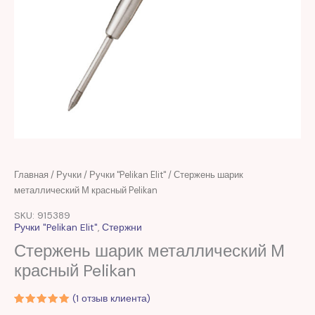
Первоначальная
Текущая
Количество
Главная
/
Ручки
/
Ручки "Pelikan Elit"
/ Стержень шарик
цена
цена:
товара
металлический М красный Pelikan
составляла
15,00 MDL.
Стержень
SKU: 915389
35,00 MDL.
шарик
Ручки "Pelikan Elit"
,
Стержни
металлический
Стержень шарик металлический М
М
красный Pelikan
красный
Pelikan
(
1
отзыв клиента)
Рейтинг
1