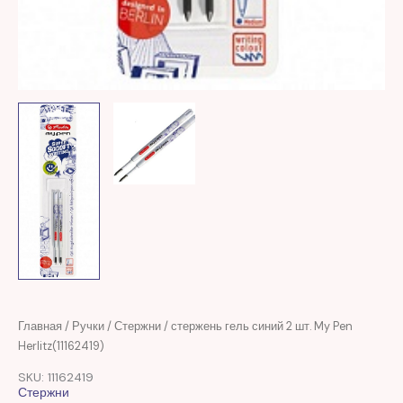
Первоначальная
Текущая
Количество
Главная
/
Ручки
/
Стержни
/ стержень гель синий 2 шт. My Pen
цена
цена:
товара
Herlitz(11162419)
составляла
14,00 MDL.
стержень
SKU: 11162419
35,00 MDL.
гель
Стержни