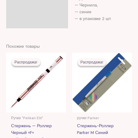
Отзывы (0)
— Чернила,
— синие
— в упаковке 2 шт.
Похожие товары
Первоначальная
Текущая
Первоначальная
Текущая
цена
цена:
цена
цена:
Распродажа!
Распродажа!
Распродажа!
Распродажа!
составляла
24,00 MDL.
составляла
61,00 MDL
50,00 MDL.
176,00 MDL.
Ручки "Pelikan Elit"
ручки Parker
Стержень — Роллер
Стержень-Роллер
Черный «F»
Parker M Синий