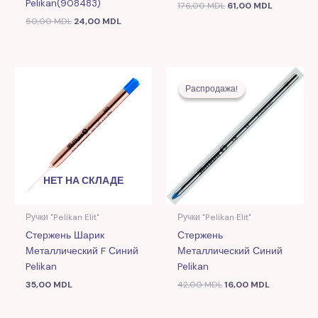
Pelikan(908483)
176,00
MDL
61,00
MDL
50,00
MDL
24,00
MDL
Первоначальная
Текущая
цена
цена:
Распродажа!
Распродажа!
составляла
16,00 MDL.
42,00 MDL.
НЕТ НА СКЛАДЕ
Ручки "Pelikan Elit"
Ручки "Pelikan Elit"
Стержень Шарик
Стержень
Металлический F Синий
Металлический Синий
Pelikan
Pelikan
35,00
MDL
42,00
MDL
16,00
MDL