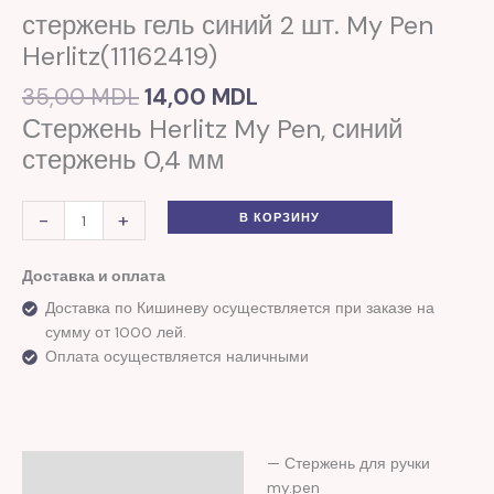
синий
стержень гель синий 2 шт. My Pen
2
Herlitz(11162419)
шт.
My
35,00
MDL
14,00
MDL
Pen
Стержень Herlitz My Pen, синий
Herlitz(11162419)
стержень 0,4 мм
-
+
В КОРЗИНУ
Доставка и оплата
Доставка по Кишиневу осуществляется при заказе на
сумму от 1000 лей.
Оплата осуществляется наличными
— Стержень для ручки
Описание
my.pen