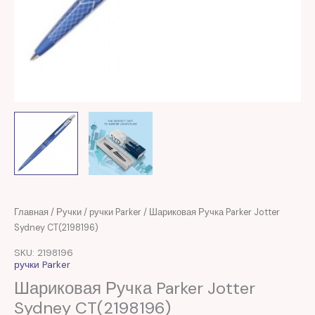
Первоначальная
Текущая
Главная
/
Ручки
/
ручки Parker
/ Шариковая Ручка Parker Jotter
цена
цена:
Sydney CT(2198196)
составляла
373,00 MDL.
SKU: 2198196
1.396,00 MDL.
ручки Parker
Шариковая Ручка Parker Jotter
Sydney CT(2198196)