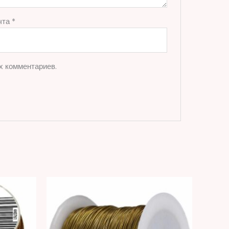
чта
*
х комментариев.