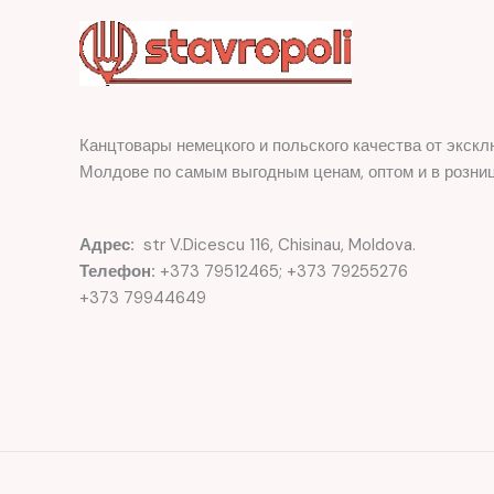
Канцтовары немецкого и польского качества от экскл
Молдове по самым выгодным ценам, оптом и в розниц
Адрес:
str V.Dicescu 116, Chisinau, Moldova.
Телефон:
+373 79512465; +373 79255276
+373 79944649