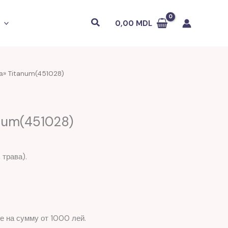
Поиск
0,00
MDL
а» Titanum(451028)
num(451028)
 трава).
е на сумму от 1000 лей.