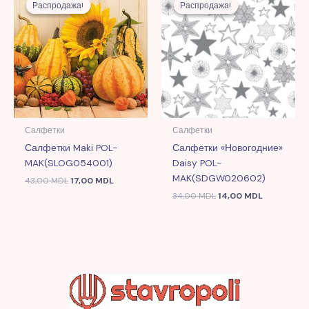
цена
цена:
цена
цена:
Распродажа!
Распродажа!
Распродажа!
Распродажа!
составляла
17,00 MDL.
составляла
14,00 MDL
43,00 MDL.
34,00 MDL.
Салфетки
Салфетки
Салфетки Maki POL-
Салфетки «Новогодние»
MAK(SLOG054001)
Daisy POL-
MAK(SDGW020602)
43,00
MDL
17,00
MDL
34,00
MDL
14,00
MDL