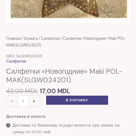
Первоначальная
Текущая
Количество
Главная
/
Бумага
/
Салфетки
/ Салфетки «Новогодние» Maki POL-
цена
цена:
товара
MAK(SLGW024201)
составляла
17,00 MDL.
Салфетки
SKU: SLGW024201
43,00 MDL.
"Новогодние"
Салфетки
Maki
Салфетки «Новогодние» Maki POL-
POL-
MAK(SLGW024201)
MAK(SLGW024201)
43,00
MDL
17,00
MDL
-
+
В КОРЗИНУ
Доставка и оплата
Доставка по Кишиневу осуществляется при заказе на
сумму от 1000 лей.