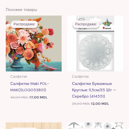
Похожие товары
Первоначальная
Текущая
Первоначальная
Текущая
цена
цена:
цена
цена:
Распродажа!
Распродажа!
Распродажа!
Распродажа!
составляла
17,00 MDL.
составляла
12,00 MDL.
43,00 MDL.
26,00 MDL.
Салфетки
Салфетки
Салфетки Maki POL-
Салфетки Бумажные
MAK(SLOG053801)
Круглые 11,5см/35 Шт —
Серебро (414551)
43,00
MDL
17,00
MDL
26,00
MDL
12,00
MDL
Первоначальная
Текущая
Первоначальная
Текущая