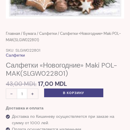
Первоначальная
Текущая
Количество
Главная
/
Бумага
/
Салфетки
/ Салфетки «Новогодние» Maki POL-
цена
цена:
товара
MAK(SLGW022801)
составляла
17,00 MDL.
Салфетки
SKU: SLGW022801
43,00 MDL.
"Новогодние"
Салфетки
Maki
Салфетки «Новогодние» Maki POL-
POL-
MAK(SLGW022801)
MAK(SLGW022801)
43,00
MDL
17,00
MDL
-
+
В КОРЗИНУ
Доставка и оплата
Доставка по Кишиневу осуществляется при заказе на
сумму от 1000 лей.
Оплата осуществляется наличными