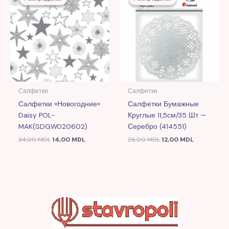
составляла
14,00 MDL.
составляла
12,00 MDL.
34,00 MDL.
26,00 MDL.
Салфетки
Салфетки
Салфетки «Новогодние»
Салфетки Бумажные
Daisy POL-
Круглые 11,5см/35 Шт —
MAK(SDGW020602)
Серебро (414551)
34,00
MDL
14,00
MDL
26,00
MDL
12,00
MDL