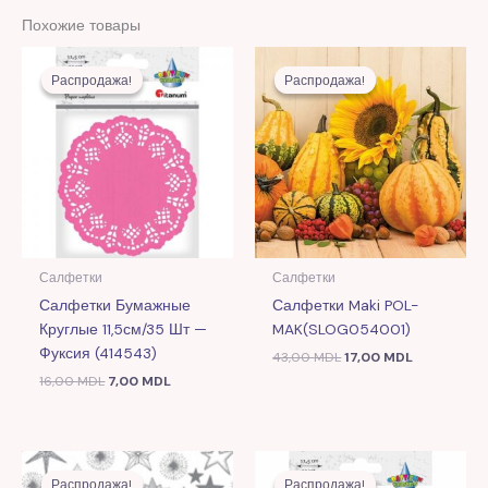
Похожие товары
Первоначальная
Текущая
Первоначальная
Текущая
цена
цена:
цена
цена:
Распродажа!
Распродажа!
Распродажа!
Распродажа!
составляла
7,00 MDL.
составляла
17,00 MDL.
16,00 MDL.
43,00 MDL.
Салфетки
Салфетки
Салфетки Бумажные
Салфетки Maki POL-
Круглые 11,5см/35 Шт —
MAK(SLOG054001)
Фуксия (414543)
43,00
MDL
17,00
MDL
16,00
MDL
7,00
MDL
Первоначальная
Текущая
Первоначальная
Текущая
цена
цена:
цена
цена:
Распродажа!
Распродажа!
Распродажа!
Распродажа!